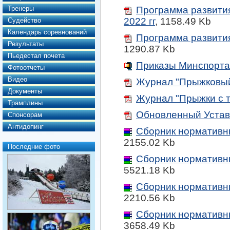
Тренеры
Программа развития
2022 гг
,
1158.49 Kb
Судейство
Календарь соревнований
Программа развития
Результаты
1290.87 Kb
Пьедестал почета
Приказы Минспорта
Фотоотчеты
Видео
Журнал "Прыжковый
Документы
Журнал "Прыжки с 
Трамплины
Обновленный Устав
Спонсорам
Антидопинг
Сборник нормативны
2155.02 Kb
Последние фото
Сборник нормативны
5521.18 Kb
Сборник нормативны
2210.56 Kb
Сборник нормативны
3658.49 Kb