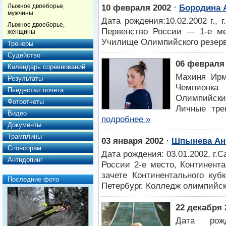
⋅
Лыжное двоеборье,
10 февраля 2002
Бородина 
мужчины
Дата рождения:10.02.2002 г.,
Лыжное двоеборье,
Первенство России — 1-е ме
женщины
Училище Олимпийского резерв
Тренеры
Судейство
06 февраля
Календарь соревнований
Махиня Ирм
Результаты
Чемпионк
Пьедестал почета
Олимпийски
Фотоотчеты
Личные тре
Видео
подробнее »
Документы
Трамплины
⋅
03 января 2002
Шпынева Анн
Спонсорам
Дата рождения: 03.01.2002, г.
Антидопинг
России 2-е место, Континент
зачете Континентального кубк
Последние фото
Петербург. Колледж олимпийск
22 декабря 
Дата рож