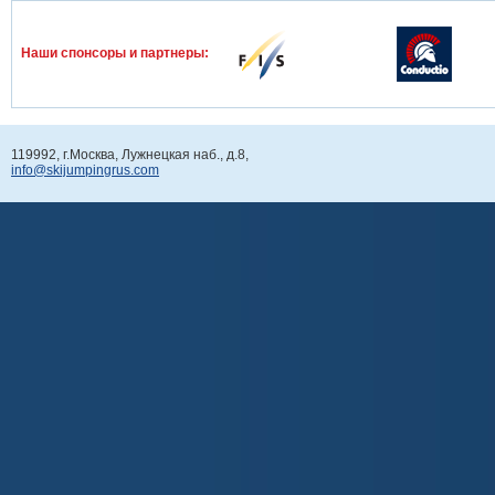
Наши спонcоры и партнеры:
119992, г.Москва, Лужнецкая наб., д.8,
info@skijumpingrus.com