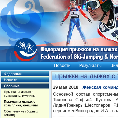
Новости
Результаты
Вид
Федерация
Прыжки на лыжах с
Новости
Сборные
⋅
29 мая 2018
Женская команд
Прыжки на лыжах с
Основной состав спортсмены
трамплина, мужчины
Тихонова Софья4. Кустова А
Прыжки на лыжах с
ЛидияТренеры:Шестоперов Р.
трамплина, женщины
сервисменВиноградов И.А.- вра
Обеспечение сборных
команд