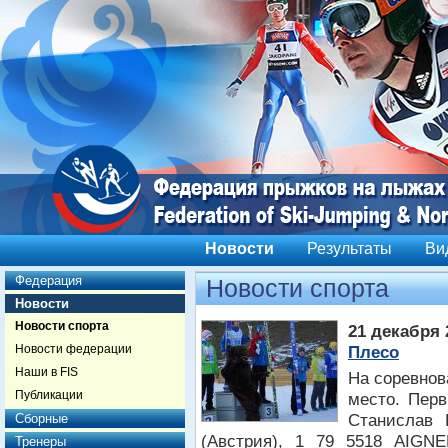
Новости
Результаты
Ви
Федерация
Новости спорта
Новости
Новости спорта
21 декабря 
Новости федерации
Плесо
Наши в FIS
На соревнов
Публикации
место. Перв
Станислав 
Сборные
(Австрия), 1 79 5518 AIGNE
Тренеры