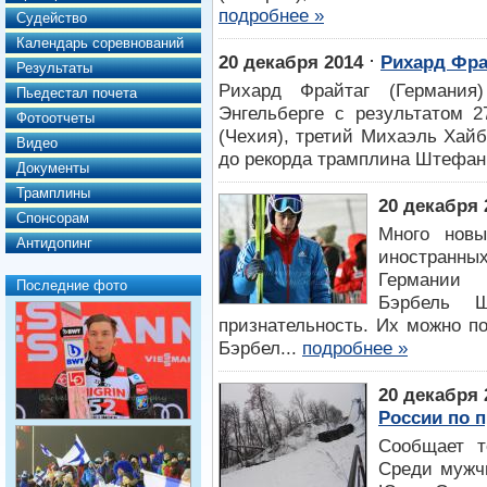
подробнее »
Судейство
Календарь соревнований
⋅
20 декабря 2014
Рихард Фра
Результаты
Рихард Фрайтаг (Германия
Пьедестал почета
Энгельберге с результатом 2
Фотоотчеты
(Чехия), третий Михаэль Хайб
Видео
до рекорда трамплина Штефан К
Документы
Трамплины
20 декабря 
Спонсорам
Много новы
Антидопинг
иностранны
Германии 
Последние фото
Бэрбель 
признательность. Их можно по
Бэрбел...
подробнее »
20 декабря 
России по 
Сообщает т
Среди мужчи