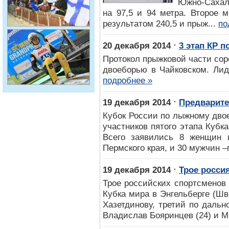
Южно-Сахали
на 97,5 и 94 метра. Второе 
результатом 240,5 и прыж...
по
⋅
20 декабря 2014
3 этап КР 
Протокол прыжковой части сор
двоеборью в Чайковском. Лиди
подробнее »
⋅
19 декабря 2014
Предварит
Кубок России по лыжному двое
участников пятого этапа Кубк
Всего заявились 8 женщин и
Пермского края, и 30 мужчин –
⋅
19 декабря 2014
Трое росси
Трое российских спортсменов
Кубка мира в Энгельберге (Ш
Хазетдинову, третий по дальн
Владислав Бояринцев (24) и М