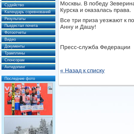
Москвы. В победу Зевери
Судейство
Курска и оказалась права.
Календарь соревнований
Результаты
Все три приза уезжают к п
Пьедестал почета
Анну и Дашу!
Фотоотчеты
Видео
Документы
Пресс-служба Федерации
Трамплины
Спонсорам
Антидопинг
« Назад к списку
Последние фото