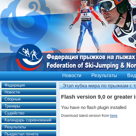
Новости
Результаты
Вид
Федерация
Этап кубка мира по прыжкам с т
Новости
Flash version 9,0 or greater 
Сборные
Тренеры
You have no flash plugin installed
Судейство
Download latest version from
here
Календарь соревнований
Результаты
Пьедестал почета