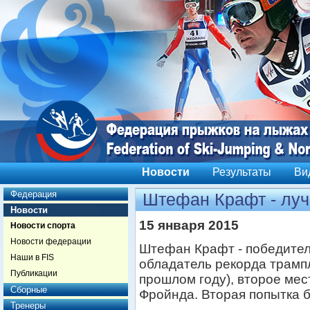
Новости
Результаты
Ви
Федерация
Штефан Крафт - луч
Новости
15 января 2015
Новости спорта
Новости федерации
Штефан Крафт - победитель
Наши в FIS
обладатель рекорда трампл
Публикации
прошлом году), второе мес
Сборные
Фройнда. Вторая попытка 
Тренеры