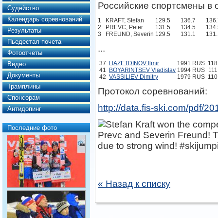
Российские спортсмены в о
Судейство
Календарь соревнований
1
KRAFT, Stefan
129.5
136.7
136.
2
PREVC, Peter
131.5
134.5
134.
Результаты
3
FREUND, Severin
129.5
131.1
131.
Пьедестал почета
...
Фотоотчеты
37
HAZETDINOV Ilmir
1991
RUS
118
Видео
41
BOYARINTSEV Vladislav
1994
RUS
111
Документы
42
VASSILIEV Dimitry
1979
RUS
110
Трамплины
Протокол соревнований:
Спонсорам
http://data.fis-ski.com/pdf
Антидопинг
Последние фото
« Назад к списку