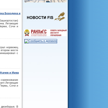
ина Бородина и
Башкортостан)
лина. Летающие
Перми, Сочи и
грал норвежец
а втором месте
финишировал с
Усачев и Ирма
 соревнование
ап».Летающие
Пермь, Сочи и
 двоеборью. В