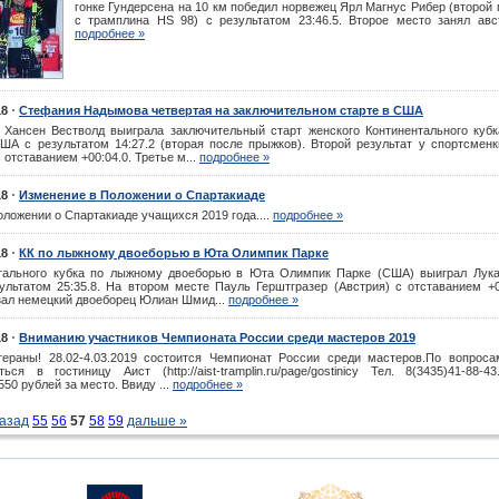
гонке Гундерсена на 10 км победил норвежец Ярл Магнус Рибер (второй
с трамплина HS 98) с результатом 23:46.5. Второе место занял авст
подробнее »
⋅
18
Стефания Надымова четвертая на заключительном старте в США
 Хансен Вестволд выиграла заключительный старт женского Континентального куб
ША с результатом 14:27.2 (вторая после прыжков). Второй результат у спортсменк
 отставанием +00:04.0. Третье м...
подробнее »
⋅
18
Изменение в Положении о Спартакиаде
ложении о Спартакиаде учащихся 2019 года....
подробнее »
⋅
18
КК по лыжному двоеборью в Юта Олимпик Парке
тального кубка по лыжному двоеборью в Юта Олимпик Парке (США) выиграл Лука
ультатом 25:35.8. На втором месте Пауль Герштгразер (Австрия) с отставанием +0
зал немецкий двоеборец Юлиан Шмид...
подробнее »
⋅
18
Вниманию участников Чемпионата России среди мастеров 2019
ераны! 28.02-4.03.2019 состоится Чемпионат России среди мастеров.По вопрос
ся в гостиницу Аист (http://aist-tramplin.ru/page/gostinicy Тел. 8(3435)41-88-4
550 рублей за место. Ввиду ...
подробнее »
назад
55
56
57
58
59
дальше »