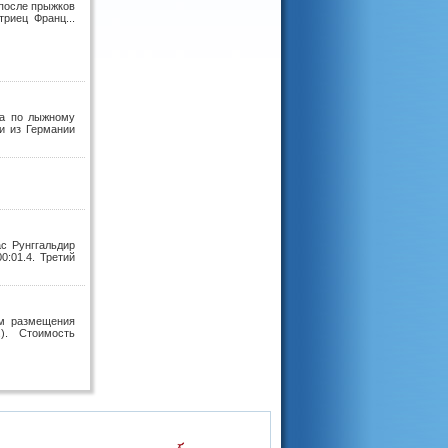
 после прыжков
риец Франц...
ка по лыжному
и из Германии
с Рунггальдир
0:01.4. Третий
ам размещения
3.). Стоимость