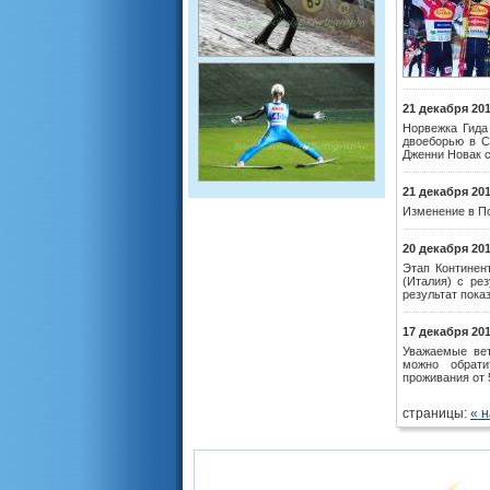
21 декабря 20
Норвежка Гида
двоеборью в С
Дженни Новак с
21 декабря 20
Изменение в По
20 декабря 20
Этап Континен
(Италия) с рез
результат пока
17 декабря 20
Уважаемые вет
можно обратить
проживания от 
страницы:
« 