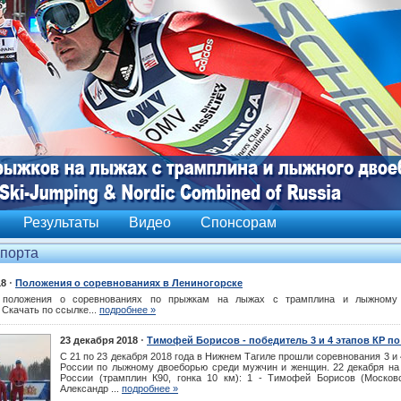
Результаты
Видео
Спонсорам
спорта
⋅
18
Положения о соревнованиях в Лениногорске
 положения о соревнованиях по прыжкам на лыжах с трамплина и лыжному
 Скачать по ссылке...
подробнее »
⋅
23 декабря 2018
Тимофей Борисов - победитель 3 и 4 этапов КР п
С 21 по 23 декабря 2018 года в Нижнем Тагиле прошли соревнования 3 и 
России по лыжному двоеборью среди мужчин и женщин. 22 декабря на 
России (трамплин К90, гонка 10 км): 1 - Тимофей Борисов (Московс
Александр ...
подробнее »