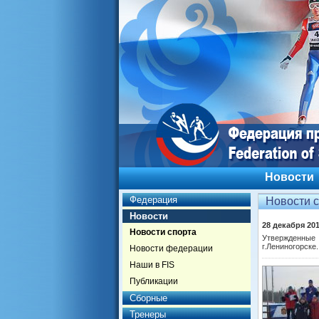
Новости
Федерация
Новости 
Новости
28 декабря 20
Новости спорта
Утвержденные
г.Лениногорске.
Новости федерации
Наши в FIS
Публикации
Сборные
Тренеры