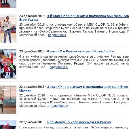
⋅
23 декабря 2018
4-й этап КР по прыжкам с трамплина выиграли Ал
Егор Усачев
23 декабря 2018 г. на спортивном объекте МБУ СШОР №33 в Уфе (
прошел 4-й этап Открытого Кубка России по прыжкам на лыжах с трамп
лыжник» из Южно-Сахалинска, Нижнего Тагила, Нижнего Новгорода, 
Московской обла...
подробнее »
⋅
23 декабря 2018
6 этап КМ в Рамзау выиграл Юрген Гробак
6 этап Кубка мира по лыжному двоеборью в австрийском Рамзау выи
Юрген Гробак (Норвегия) с результатом 23:58.7 (11-й после прыжков). Н
спортсмен из Германии Йоханнес Рыдцек (8-й после прыжков), он 
отставанием +0.3....
подробнее »
⋅
23 декабря 2018
3 этап КР по прыжкам с трамплина выиграли Егор 
Махиня
22 декабря 2018 г. на спортивном объекте МБУ СШОР №33 прошло
«Открытый Кубок России по прыжкам на лыжах с трамплина, 3 эт
лыжники из городов Южно-Сахалинск, Нижний Тагил, Нижний Новгород, 
Московская облас...
подробнее »
⋅
22 декабря 2018
Ярл Магнус Риибер побеждает в Рамзау
В австрийском Рамзау состоялся пятый этап Кубка мира по лыжному