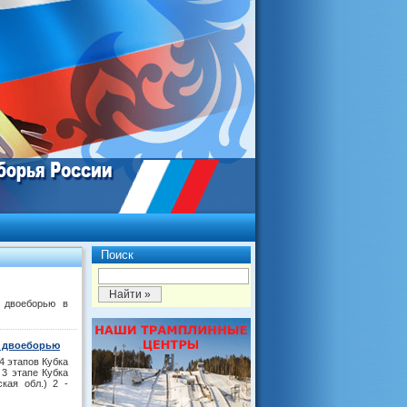
Поиск
 двоеборью в
о двоеборью
4 этапов Кубка
3 этапе Кубка
кая обл.) 2 -