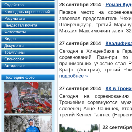
⋅
28 сентября 2014
Роман Куд
Судейство
Первое место на соревнова
Календарь соревнований
завоевал представитель Чехи
Результаты
Шлиренцауэр, третий Марину
Пьедестал почета
Михаил Максимочкин занял 32-е
Фотоотчеты
Видео
⋅
27 сентября 2014
Квалифика
Документы
Сегодня в Хинценбахе в Гер
Трамплины
соревнований Гран-при п
Спонсорам
принимавших участие стал Р
Антидопинг
Крафт (Австрия), третий Ром
подробнее »
Последние фото
⋅
27 сентября 2014
КК в Трон
Сегодня на соревнованиях
Тронхейме соревнуются му
словенец Анце Ланишек, втор
третий Кеннет Гангнес (Норвеги
22 сентября