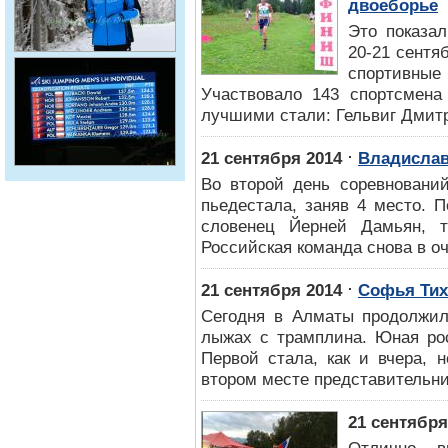
двоеборье
Это показа
20-21 сентя
спортивны
Участвовало 143 спортсмена
лучшими стали: Гельвиг Дмит
⋅
21 сентября 2014
Владислав
Во второй день соревновани
пьедестала, заняв 4 место. П
словенец Йерней Дамьян, 
Российская команда снова в оч
⋅
21 сентября 2014
Софья Тих
Сегодня в Алматы продолжил
лыжах с трамплина. Юная рос
Первой стала, как и вчера, 
втором месте представительни
21 сентября