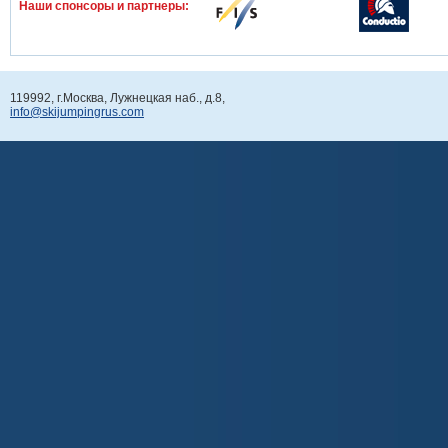
Наши спонcоры и партнеры:
119992, г.Москва, Лужнецкая наб., д.8,
info@skijumpingrus.com