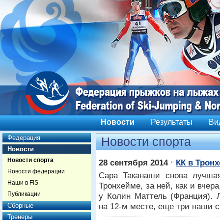
Новости
Результаты
Ви
Федерация
Новости спорта
Новости
Новости спорта
⋅
28 сентября 2014
КК в Трон
Новости федерации
Сара Таканаши снова лучшая
Наши в FIS
Тронхейме, за ней, как и вчер
Публикации
у Колин Маттель (Франция). 
на 12-м месте, еще три наши с
Сборные
Тренеры