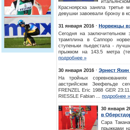
итальянско
Красноярска заняла третье м
девушки завоевали бронзу в к
⋅
31 января 2016
Норвежцы вз
Сегодня на заключительном 
трамплина в Саппоро норв
ступеньки пьедестала - лучш
прыжком на 143.5 метра (те
подробнее »
⋅
30 января 2016
Эрнест Яхин
На тройных соревнования
австрийском Зеефельде се
FRENZEL Eric 1988 GER 23:11.
RIESSLE Fabian ...
подробнее »
30 января 2
в Оберстдо
Сара Такан
прыжками на