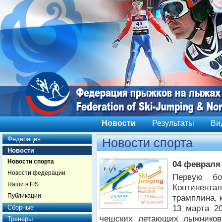
Новости
Результаты
Ви
Федерация
Новости спорта
Новости
Новости спорта
04 февраля
Новости федерации
Первую б
Наши в FIS
Континент
Публикации
трамплина, 
13 марта 2
Сборные
чешских летающих лыжников 
Тренеры