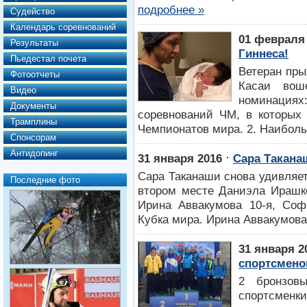
подробнее »
Судейство
Календарь соревнований
01 февраля
Результаты
Гиннеса!
Пьедестал почета
Ветеран пры
Фотоотчеты
Касаи вош
Видео
номинация
Документы
соревнований ЧМ, в которых 
Трамплины
Чемпионатов мира. 2. Наиболь
Спонсорам
Антидопинг
⋅
31 января 2016
Сара Такана
Сара Таканаши снова удивляет
Последние фото
втором месте Даниэла Ирашко
Ирина Аввакумова 10-я, Соф
Кубка мира. Ирина Аввакумова 
31 января 2
спортсмено
2 бронзов
спортсменк