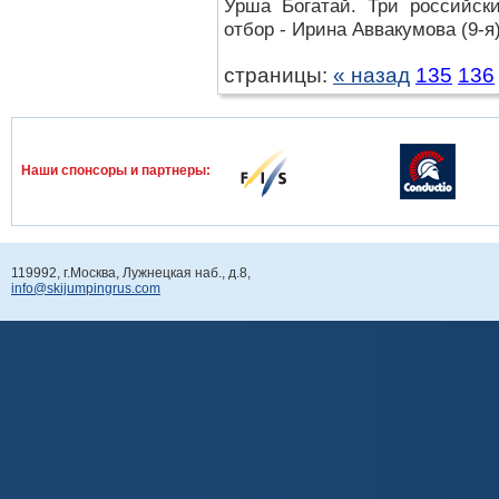
Урша Богатай. Три российск
отбор - Ирина Аввакумова (9-я)
страницы:
« назад
135
136
Наши спонcоры и партнеры:
119992, г.Москва, Лужнецкая наб., д.8,
info@skijumpingrus.com