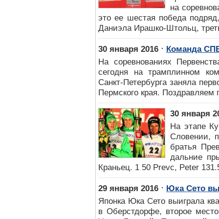
на соревнов
это ее шестая победа подряд
Даниэла Ирашко-Штольц, третья
⋅
30 января 2016
Команда СПБ
На соревнованиях Первенств
сегодня на трамплинном ком
Санкт-Петербурга заняла перв
Пермского края. Поздравляем 
30 января 2
На этапе Ку
Словении, 
братья Пре
дальние пры
Краньец. 1 50 Prevc, Peter 131.
⋅
29 января 2016
Юка Сето в
Японка Юка Сето выиграла кв
в Оберстдорфе, второе место