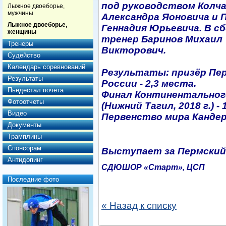
под руководством Колч
Лыжное двоеборье,
мужчины
Александра Яоновича и 
Лыжное двоеборье,
Геннадия Юрьевича. В сб
женщины
тренер Баринов Михаил
Тренеры
Викторович.
Судейство
Календарь соревнований
Результаты: призёр Пе
Результаты
России - 2,3 места.
Пьедестал почета
Финал Континентальног
Фотоотчеты
(Нижний Тагил, 2018 г.) -
Видео
Первенство мира Кандерш
Документы
Трамплины
Спонсорам
Выступает за Пермский
Антидопинг
СДЮШОР «Старт», ЦСП
Последние фото
« Назад к списку