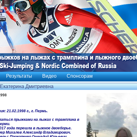
Результаты
Видео
Спонсорам
 Екатерина Дмитриевна
1998
: 21.02.1998 г., г. Пермь.
маться прыжками на лыжах с трамплина в
Перми.
017 года перешла в лыжное двоеборье.
ер Михалев Александр Владимирович.
еры: Прокопенко Геннадий Юрьевич,