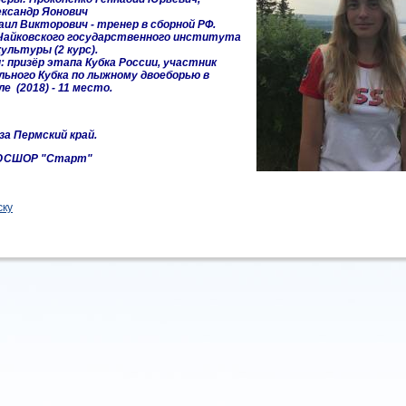
ександр Яонович
ил Викторович - тренер в сборной РФ.
айковского государственного института
ультуры (2 курс).
 призёр этапа Кубка России, участник
ьного Кубка по лыжному двоеборью в
е (2018) - 11 место.
а Пермский край.
ЮСШОР "Старт"
ску