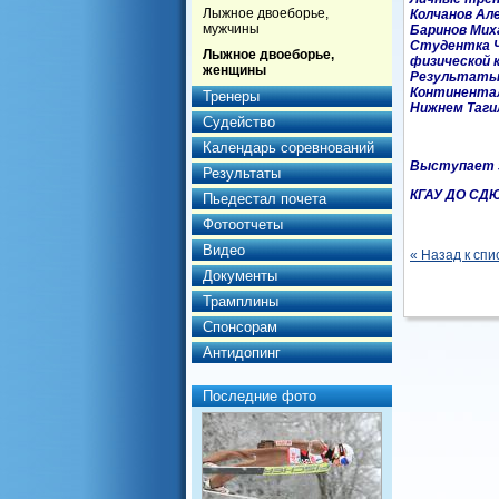
Лыжное двоеборье,
Колчанов Ал
мужчины
Баринов Миха
Студентка Ч
Лыжное двоеборье,
физической к
женщины
Результаты:
Континентал
Тренеры
Нижнем Тагил
Судейство
Календарь соревнований
Выступает з
Результаты
КГАУ ДО СД
Пьедестал почета
Фотоотчеты
Видео
« Назад к спи
Документы
Трамплины
Спонсорам
Антидопинг
Последние фото