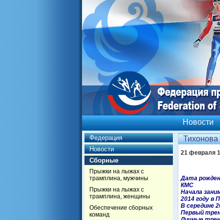
Новости
Федерация
Тихонова
Новости
21 февраля 
Сборные
Прыжки на лыжах с
трамплина, мужчины
Дата рождения
КМС
Прыжки на лыжах с
Начала зани
трамплина, женщины
2014 году в 
В середине 2
Обеспечение сборных
Первый трен
команд
Личные трен