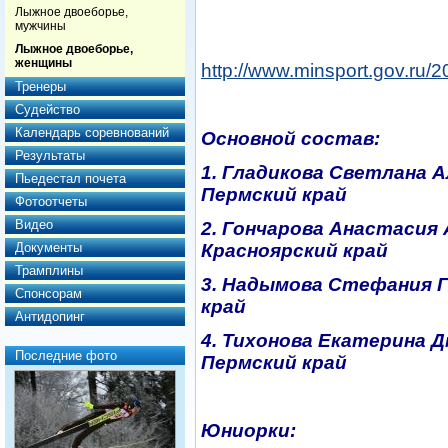
Лыжное двоеборье,
мужчины
Лыжное двоеборье,
женщины
http://www.minsport.gov.ru
Тренеры
Судейство
Календарь соревнований
Основной состав:
Результаты
1. Гладикова Светлана Ал
Пьедестал почета
Пермский край
Фотоотчеты
Видео
2. Гончарова Анастасия А
Документы
Красноярский край
Трамплины
3. Надымова Стефания Ге
Спонсорам
край
Антидопинг
4. Тихонова Екатерина Д
Последние фото
Пермский край
Юниорки: