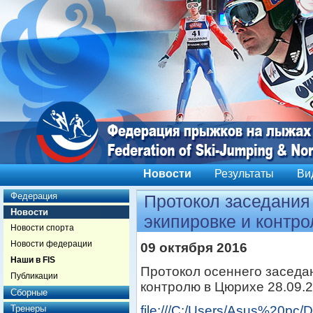
Новости
Результаты
Ви
Федерация
Протокол заседания
Новости
экипировке и контр
Новости спорта
Новости федерации
09 октября 2016
Наши в FIS
Протокол осеннего заседа
Публикации
контролю в Цюрихе 28.09.2
Сборные
Тренеры
file:///C:/Users/Asus%20pc