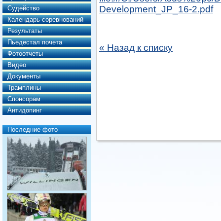
Development_JP_16-2.pdf
Судейство
Календарь соревнований
Результаты
Пьедестал почета
« Назад к списку
Фотоотчеты
Видео
Документы
Трамплины
Спонсорам
Антидопинг
Последние фото