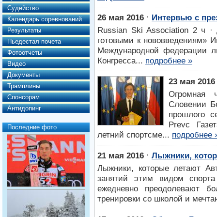
Судейство
⋅
26 мая 2016
Интервью с пр
Календарь соревнований
Russian Ski Association 2 ч
Результаты
готовыми к нововведениям» И
Пьедестал почета
Международной федерации лы
Фотоотчеты
Конгресса...
подробнее »
Видео
Документы
23 мая 2016
Трамплины
Огромная 
Спонсорам
Словении Б
Антидопинг
прошлого с
Prevc Газе
Последние фото
летний спортсме...
подробнее 
⋅
21 мая 2016
Лыжники, кото
Лыжники, которые летают Ав
занятий этим видом спорта
ежедневно преодолевают бо
тренировки со школой и мечта