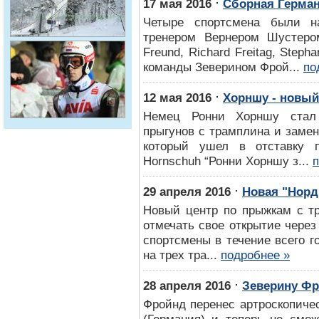
⋅
17 мая 2016
Cборная Герман
Четыре спортсмена были н
тренером Вернером Шустером
Freund, Richard Freitag, Step
команды Зеверином Фрой...
по
⋅
12 мая 2016
Хорншу - новый
Немец Ронни Хорншу стал
прыгунов с трамплина и заме
который ушел в отставку 
Hornschuh “Ронни Хорншу з...
п
⋅
29 апреля 2016
Новая "Норд
Новый центр по прыжкам с тр
отмечать свое открытие через
спортсмены в течение всего г
на трех тра...
подробнее »
⋅
28 апреля 2016
Зеверину Фр
Фройнд перенес артроскопиче