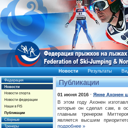
Новости
Результаты
Ви
Федерация
Публикации
Новости
Новости спорта
⋅
01 июня 2016
Янне Ахонен 
Новости федерации
В этом году Ахонен изготав
Наши в FIS
которые он сделал сам, в о
Публикации
главным тренером Миттером
является высшим приоритето
Сборные
подробнее »
Тренеры