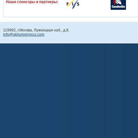
Наши спонcоры и партнеры:
119992, г.Москва, Лужнецкая наб., д.8,
info@skijumpingrus.com