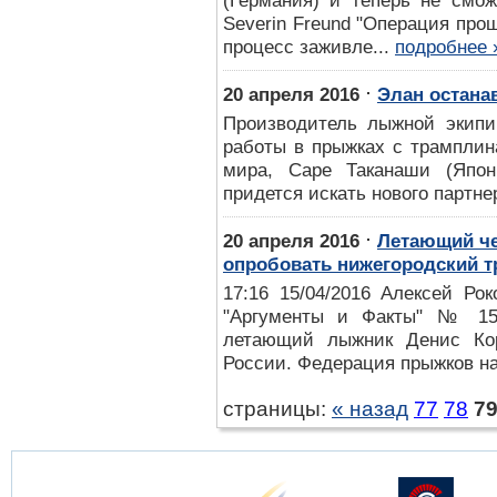
(Германия) и теперь не смож
Severin Freund "Операция про
процесс заживле...
подробнее 
⋅
20 апреля 2016
Элан остана
Производитель лыжной экипи
работы в прыжках с трамплин
мира, Саре Таканаши (Япон
придется искать нового партнер
⋅
20 апреля 2016
Летающий че
опробовать нижегородский 
17:16 15/04/2016 Алексей Ро
"Аргументы и Факты" № 15 
летающий лыжник Денис Ко
России. Федерация прыжков на
страницы:
« назад
77
78
7