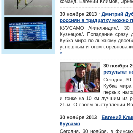
команд. Евгений Климов, Эрне
⋅
30 ноября 2013
Дмитрий Дуб
россиян в тридцатку можно 
КУУСАМО /Финляндия/, 30 
Кузнецов/. Попадание сразу 
Кубка мира по лыжному двоеб
успешным итогом соревнований
»
30 ноября 2
результат 
Сегодня, 30
Кубка мира
первых нагр
и гонке на 10 км лучшим из 
21-м. О своем выступлении Ив
⋅
30 ноября 2013
Евгений Кли
Куусамо
Сегодня, 30 ноября, в финск