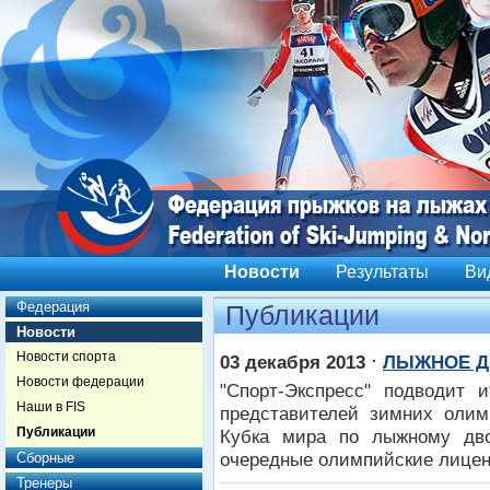
Новости
Результаты
Ви
Федерация
Публикации
Новости
Новости спорта
⋅
03 декабря 2013
ЛЫЖНОЕ Д
Новости федерации
"Спорт-Экспресс" подводит 
Наши в FIS
представителей зимних олим
Публикации
Кубка мира по лыжному дв
очередные олимпийские лицен
Сборные
Тренеры