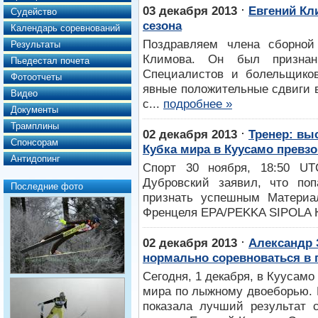
⋅
03 декабря 2013
Евгений Кл
Судейство
сезона
Календарь соревнований
Поздравляем члена сборно
Результаты
Климова. Он был призна
Пьедестал почета
Специалистов и болельщико
Фотоотчеты
явные положительные сдвиги в
Видео
с...
подробнее »
Документы
Трамплины
⋅
02 декабря 2013
Тренер: вы
Спонсорам
Кубка мира в Куусамо превз
Антидопинг
Спорт 30 ноября, 18:50 U
Дубровский заявил, что по
Последние фото
признать успешным Матери
Френцеля EPA/PEKKA SIPOLA 
⋅
02 декабря 2013
Александр 
нормально соревноваться в 
Сегодня, 1 декабря, в Куусам
мира по лыжному двоеборью. 
показала лучший результат с