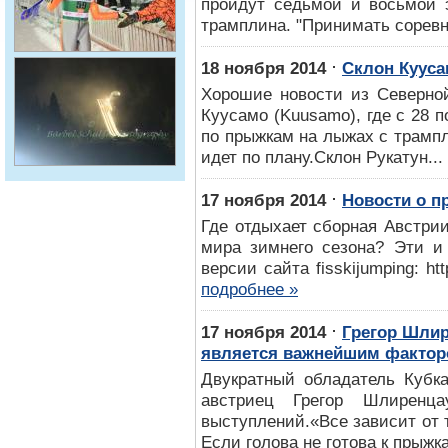
пройдут седьмой и восьмой 
трамплина. "Принимать соревно
⋅
18 ноября 2014
Склон Кууса
Хорошие новости из Северной
Куусамо (Kuusamo), где с 28 п
по прыжкам на лыжах с трамп
идет по плану.Склон Рукатун...
⋅
17 ноября 2014
Новости о п
Где отдыхает сборная Австрии
мира зимнего сезона? Эти и 
версии сайта fisskijumping: http
подробнее »
⋅
17 ноября 2014
Грегор Шлир
является важнейшим факто
Двукратный обладатель Кубк
австриец Грегор Шлиренц
выступлений.«Все зависит от т
Если голова не готова к прыжка