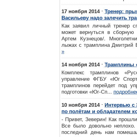
⋅
17 ноября 2014
Тренер: пры
Васильеву надо залечить тр
Как заявил личный тренер с
может вернуться в сборную
Артем Кузнецов/. Многолет
лыжах с трамплина Дмитрий В
»
⋅
14 ноября 2014
Трамплины «
Комплекс трамплинов «Рус
управление ФГБУ «Юг Спорт
трамплинов перейдет под уп
подготовки «Юг-Сп...
подробне
⋅
10 ноября 2014
Интервью с
по полётам и обладателем к
- Привет, Зеверин! Как прошл
Все было довольно неплохо.
последний день нам помешал