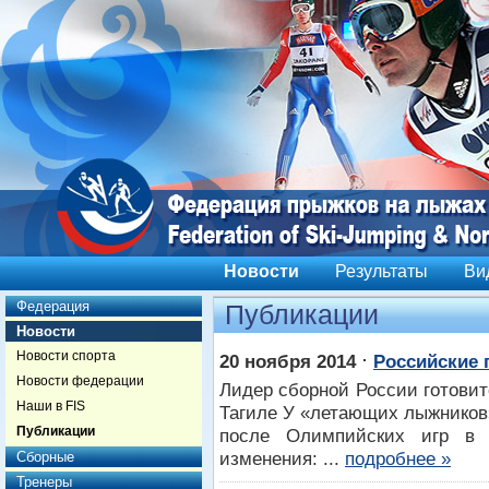
Новости
Результаты
Ви
Федерация
Публикации
Новости
Новости спорта
⋅
20 ноября 2014
Российские 
Новости федерации
Лидер сборной России готови
Наши в FIS
Тагиле У «летающих лыжников»
Публикации
после Олимпийских игр в 
изменения: ...
подробнее »
Сборные
Тренеры