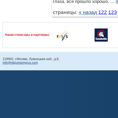
глаза, все прошло хорошо. ...
п
страницы:
« назад
122
123
Наши спонcоры и партнеры:
119992, г.Москва, Лужнецкая наб., д.8,
info@skijumpingrus.com