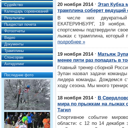
⋅
20 ноября 2014
Этап Кубка 
Судейство
трамплина соберет ведущий 
Календарь соревнований
В числе них двукратный
Результаты
ЕКАТЕРИНБУРГ, 19 ноября.
Пьедестал почета
спортсмены подтвердили свое
Фотоотчеты
лыжах с трамплина, который п
Видео
подробнее »
Документы
Трамплины
⋅
19 ноября 2014
Матьяж Зупа
Спонсорам
менее пяти раз попадать в то
Антидопинг
Главный тренер сборной Росс
Зупан назвал задачи команды
Последние фото
лидера команды. Дождемся ст
ходу сезона. Мы много трениро
⋅
18 ноября 2014
В Свердловс
мира по прыжкам на лыжах с
Тагил
Спортивное событие миров
области: с 12 по 14 декабря 