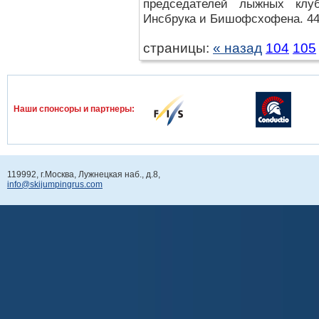
председателей лыжных клуб
Инсбрука и Бишофсхофена. 44-
страницы:
« назад
104
105
Наши спонcоры и партнеры:
119992, г.Москва, Лужнецкая наб., д.8,
info@skijumpingrus.com