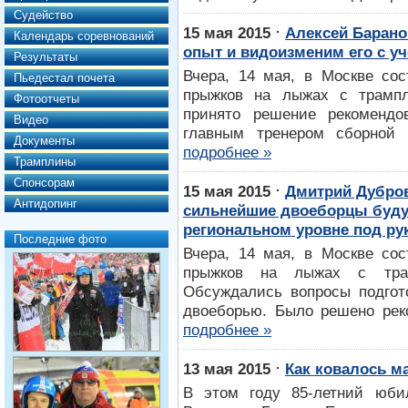
Судейство
⋅
15 мая 2015
Алексей Барано
Календарь соревнований
опыт и видоизменим его с у
Результаты
Вчера, 14 мая, в Москве со
Пьедестал почета
прыжков на лыжах с трамп
Фотоотчеты
принято решение рекомендо
Видео
главным тренером сборной
Документы
подробнее »
Трамплины
Спонсорам
⋅
15 мая 2015
Дмитрий Дубров
Антидопинг
сильнейшие двоеборцы буду
региональном уровне под ру
Последние фото
Вчера, 14 мая, в Москве со
прыжков на лыжах с тра
Обсуждались вопросы подгот
двоеборью. Было решено реко
подробнее »
⋅
13 мая 2015
Как ковалось м
В этом году 85-летний юби