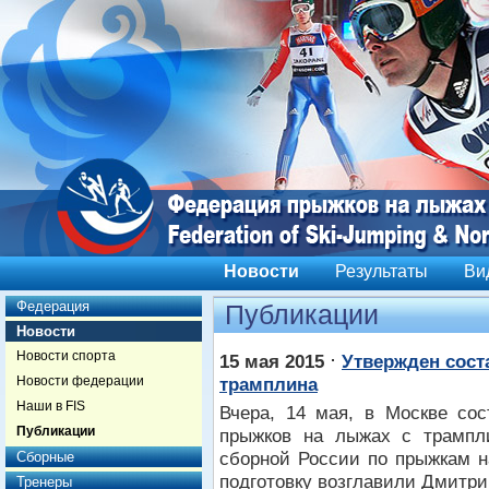
Новости
Результаты
Ви
Федерация
Публикации
Новости
Новости спорта
⋅
15 мая 2015
Утвержден сост
Новости федерации
трамплина
Наши в FIS
Вчера, 14 мая, в Москве со
Публикации
прыжков на лыжах с трампл
сборной России по прыжкам н
Сборные
подготовку возглавили Дмитри
Тренеры