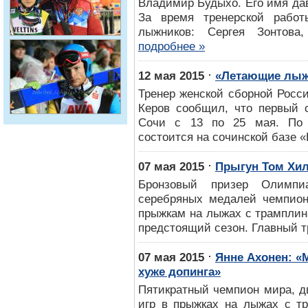
Владимир Будыхо. Его имя дав
За время тренерской рабо
лыжников: Сергея Зонтова,
подробнее »
⋅
12 мая 2015
«Летающие лыж
Тренер женской сборной Росс
Керов сообщил, что первый с
Сочи с 13 по 25 мая. По 
состоится на сочинской базе «
⋅
07 мая 2015
Прыгун Том Хил
Бронзовый призер Олимпи
серебряных медалей чемпион
прыжкам на лыжах с трамплин
предстоящий сезон. Главный т
⋅
07 мая 2015
Янне Ахонен: «
хуже допинга»
Пятикратный чемпион мира, д
игр в прыжках на лыжах с т