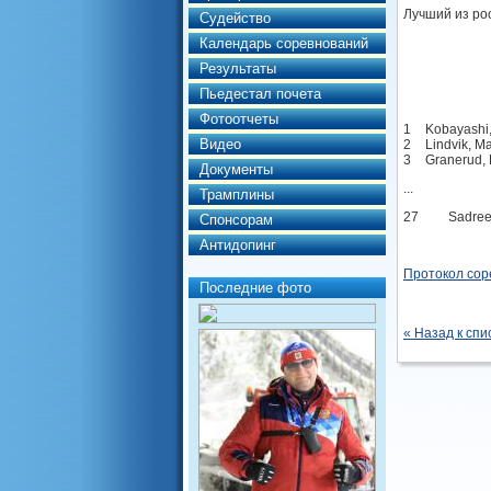
Лучший из ро
Судейство
Календарь соревнований
Результаты
Пьедестал почета
Фотоотчеты
1
Kobayashi
Видео
2
Lindvik, M
3
Granerud, 
Документы
...
Трамплины
27
Sadree
Спонсорам
Антидопинг
Протокол сор
Последние фото
« Назад к спи