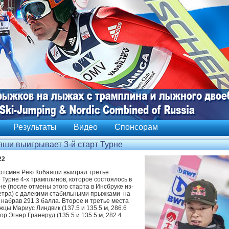
Результаты
Видео
Спонсорам
ши выигрывает 3-й старт Турне
22
ртсмен Рёю Кобаяши выиграл третье
Турне 4-х трамплинов, которое состоялось в
 (после отмены этого старта в Инсбруке из-
ветра) с далекими стабильными прыжками на
, набрав 291.3 балла. Второе и третье места
цы Мариус Линдвик (137.5 и 135.5 м, 286.6
ор Эгнер Гранеруд (135.5 и 135.5 м, 282.4