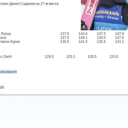
ссиян Данил Садреев на 27-м месте.
, Ryoyu
137.0
143.4
137.5
147.9
arius
137.5
149.1
135.5
137.5
Halvor Egner
135.5
141.3
135.5
141.1
v, Danil
129.5
125.1
126.5
115.0
евнования
ску