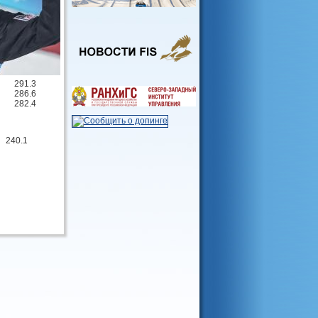
291.3
286.6
282.4
240.1