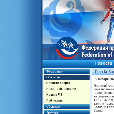
Новости
Федерация
Рею Кобая
Новости
05 января 20
Новости спорта
Японский спо
Новости федерации
соревнование 
Бишофсхофене
Наши в FIS
за сильного 
137 и 137.5 м
Публикации
заняли норвеж
Сборные
балла) и Халв
балла).
Тренеры