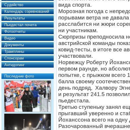
вида спорта.
Судейство
Морозная погода с непре
Календарь соревнований
порывами ветра не давала
Результаты
расслабится ни жюри сор
Пьедестал почета
ни участникам.
Фотоотчеты
Сюрпризы преподносила не
Видео
австрийской команды пока
Документы
ковид-тесты, в итоге все 
Трамплины
участвовали.
Спонсорам
Норвежцу Роберту Йохансс
Антидопинг
первом раунде, но абсолют
попытке, с прыжком всего 1
Последние фото
балла своему соотечестве
день подряд, Халвору Эгне
и результат 241.5 позволи
пьедестала.
Третью ступеньку занял е
прыгавший уверенно и стаб
Йоханссона всего на одну 
Разочарованный вчерашне