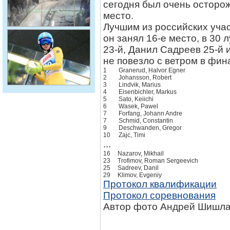
сегодня был очень остороже
место.
Лучшим из российских уча
он занял 16-е место, в 30
23-й, Данил Садреев 25-й 
не повезло с ветром в фин
1
Granerud, Halvor Egner
2
Johansson, Robert
3
Lindvik, Marius
4
Eisenbichler, Markus
5
Sato, Keiichi
6
Wasek, Pawel
7
Forfang, Johann Andre
7
Schmid, Constantin
9
Deschwanden, Gregor
10
Zajc, Timi
...
16
Nazarov, Mikhail
23
Trofimov, Roman Sergeevich
25
Sadreev, Danil
29
Klimov, Evgeniy
Протокол квалификации
Протокол соревнования
Автор фото Андрей Шишла