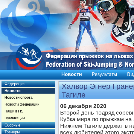
Новости
Результаты
Ви
Федерация
Халвор Эгнер Гране
Новости
Тагиле
Новости спорта
Новости федерации
06 декабря 2020
Наши в FIS
Второй день подряд сорев
Публикации
Кубка мира по прыжкам на
Нижнем Тагиле держат в 
Сборные
всех любителей этого экс
Тренеры