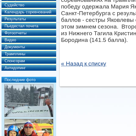
Судейство
победу одержала Мария Як
Календарь соревнований
Санкт-Петербурга с резул
Результаты
баллов - cестры Яковлевы
этом зимнем сезона. Второ
Пьедестал почета
из Нижнего Тагила Кристин
Фотоотчеты
Бородина (141.5 балла).
Видео
Документы
Трамплины
Спонсорам
« Назад к списку
Антидопинг
Последние фото