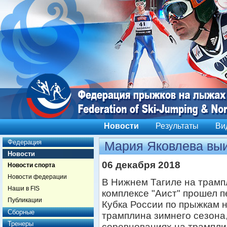
Новости
Результаты
Ви
Федерация
Мария Яковлева выи
Новости
06 декабря 2018
Новости спорта
Новости федерации
В Нижнем Тагиле на трам
Наши в FIS
комплексе "Аист" прошел п
Публикации
Кубка России по прыжкам 
Сборные
трамплина зимнего сезона,
Тренеры
соревнованиях на трампл