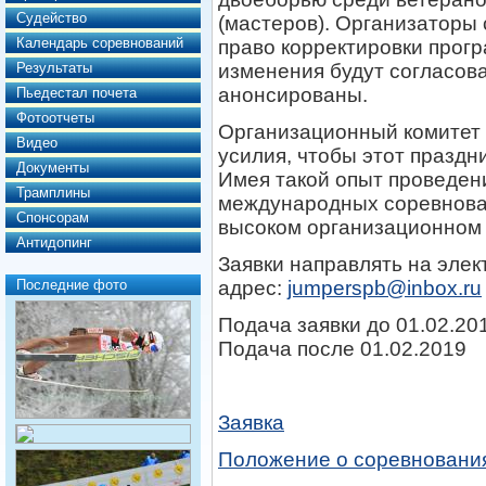
Судейство
(мастеров). Организаторы
Календарь соревнований
право корректировки прогр
Результаты
изменения будут согласов
анонсированы.
Пьедестал почета
Фотоотчеты
Организационный комитет
Видео
усилия, чтобы этот празд
Документы
Имея такой опыт проведени
Трамплины
международных соревнова
Спонсорам
высоком организационном 
Антидопинг
Заявки направлять на эле
Последние фото
адрес:
jumperspb@inbox.ru
Подача заявки до 01.02.201
Подача после 01.02.201
Заявка
Положение о соревновани