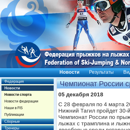
Новости
Результаты
Ви
Федерация
Чемпионат России с
Новости
05 декабря 2018
Новости спорта
Новости федерации
С 28 февраля по 4 марта 20
Наши в FIS
Нижний Тагил пройдет 30-
Публикации
Чемпионат России по прыж
Сборные
лыжах с трамплина и лыж
Тренеры
двоеборью среди ветеран