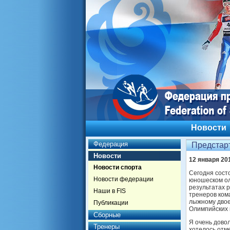
Новости
Федерация
Предстар
Новости
12 января 20
Новости спорта
Сегодня сост
Новости федерации
юношеском ол
результатах 
Наши в FIS
тренеров ком
лыжному двое
Публикации
Олимпийских 
Сборные
Я очень дово
Тренеры
хотелось отм