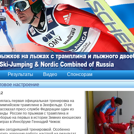
Результаты
Видео
Спонсорам
товое настроение
12
оялась первая официальная тренировка на
импийском трамплине в Зеефельде. О ее
рассказал пресс-службе Федерации один из
анды России по прыжкам с трамплина и
борью на первых в истории Зимних юношеских
играх в Иннсбруке Геннадий Чижов:
лен сегодняшней тренировкой. Особенно
етить хорошую работу, настрой на результат