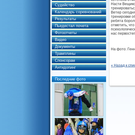
Насти Вещико
Судейство
тренироватьс
Календарь соревнований
Ветер сегодня
тренировки о
Результаты
ребята борол
отметить, что
Пьедестал почета
психологичес
Фотоотчеты
нас первосте
Видео
Документы
На фото: Ген
Трамплины
Спонсорам
« Назад к спи
Антидопинг
Последние фото