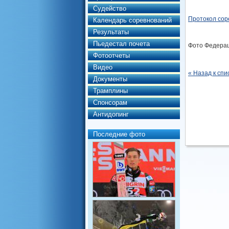
Судейство
Протокол сор
Календарь соревнований
Результаты
Пьедестал почета
Фото Федерац
Фотоотчеты
Видео
« Назад к спи
Документы
Трамплины
Спонсорам
Антидопинг
Последние фото