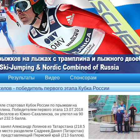
Результаты
Видео
Спонсорам
елов - победитель первого этапа Кубка России
иле стартовал Кубок России по прыжкам на
плина. Победителем первого этапа 13.07.2018
 Веселов из Южно-Сахалинска, он улетел на 90
ал 232.5 балла.
 занял Александр Логинов из Татарстана (218.5
ье место разделили Садреев Данил (Татарстан)
в, представляющий Пермский край (213 баллов).