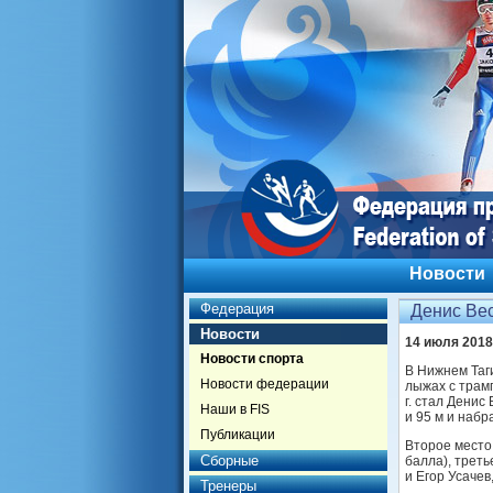
Новости
Федерация
Денис Вес
Новости
14 июля 2018
Новости спорта
В Нижнем Таг
Новости федерации
лыжах с трам
г. стал Денис
Наши в FIS
и 95 м и набр
Публикации
Второе место
Сборные
балла), трет
и Егор Усаче
Тренеры