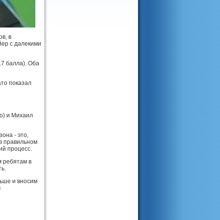
в, в
йер с далекими
.7 балла). Оба
ато показал
о) и Михаил
она - это,
 в правильном
ий процесс.
м ребятам в
ь.
льше и вносим
м