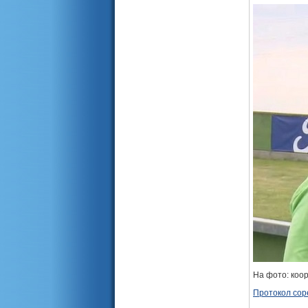
На фото: коо
Протокол сор