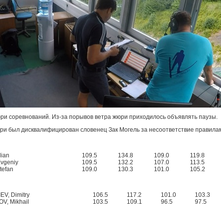
юри соревнований. Из-за порывов ветра жюри приходилось объявлять паузы.
и был дисквалифицирован словенец Зак Могель за несоответствие правила
lian
109.5
134.8
109.0
119.8
vgeniy
109.5
132.2
107.0
113.5
tefan
109.0
130.3
101.0
105.2
EV, Dimitry
106.5
117.2
101.0
103.3
V, Mikhail
103.5
109.1
96.5
97.5