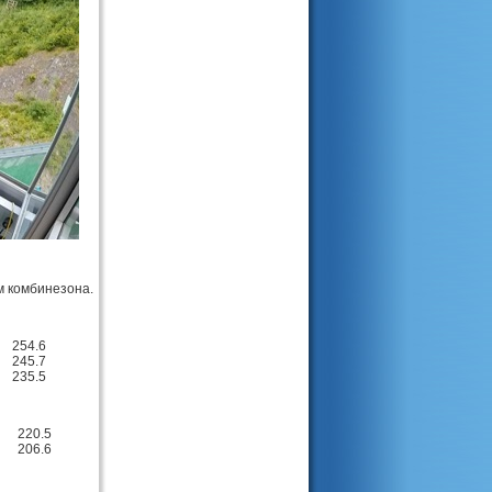
м комбинезона.
254.6
245.7
235.5
220.5
206.6