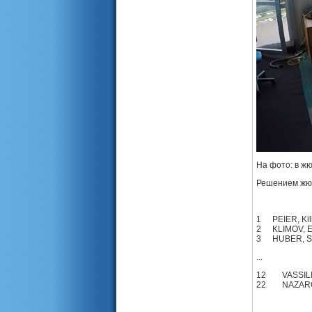
На фото: в ж
Решением жюр
1
PEIER, Kil
2
KLIMOV, E
3
HUBER, S
...
12
VASSILI
22
NAZARO