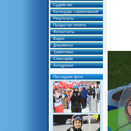
Судейство
Календарь соревнований
Результаты
Пьедестал почета
Фотоотчеты
Видео
Документы
Трамплины
Спонсорам
Антидопинг
Последние фото