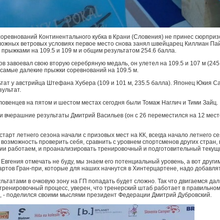
соревнований Континентального кубка в Крани (Словения) не принес сюрпризо
ложных ветровых условиях первое место снова занял швейцарец Киллиан Па
 прыжками на 109.5 и 109 м и общим результатом 254.6 балла.
в завоевал свою вторую серебряную медаль, он улетел на 109.5 и 107 м (245
 самые далекие прыжки соревнований на 109.5 м.
ьтат у австрийца Штефана Хубера (109 и 101 м, 235.5 балла). Японец Юкия С
ультат.
ловенцев на пятом и шестом местах сегодня были Томаж Наглич и Тими Зайц.
и вчерашние результаты Дмитрий Васильев (он с 26 переместился на 12 мест
старт летнего сезона начали с призовых мест на КК, всегда начало летнего сез
 возможность проверить себя, сравнить с уровнем спортсменов других стран,
ии работаем, и проанализировать тренировочный и подготовительный текущ
Евгения отмечать не буду, мы знаем его потенциальный уровень, а вот други
артов Гран-при, которые для наших начнутся в Хинтерцартене, надо добавлят
льтатами в очковую зону на ГП попадать будет сложно. Так что двигаемся да
 тренировочный процесс, уверен, что тренерский штаб работает в правильно
, - поделился своими мыслями президент Федерации Дмитрий Дубровский.