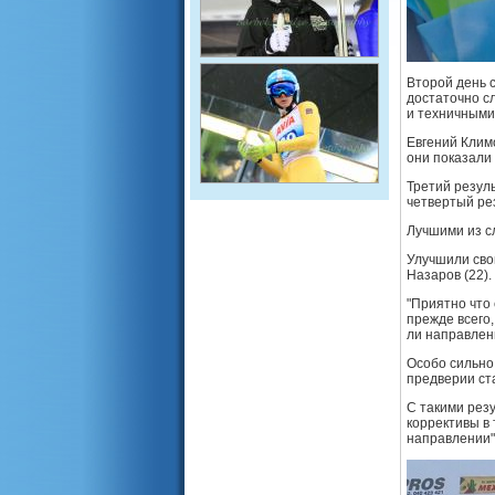
Второй день 
достаточно с
и техничными
Евгений Климо
они показали
Третий резул
четвертый рез
Лучшими из с
Улучшили сво
Назаров (22).
"Приятно что 
прежде всего,
ли направлен
Особо сильно 
предверии ст
С такими резу
коррективы в
направлении"