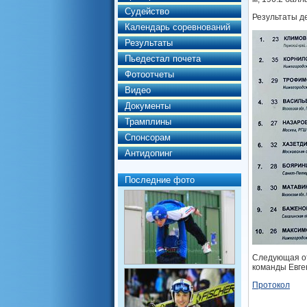
Судейство
Результаты д
Календарь соревнований
Результаты
Пьедестал почета
Фотоотчеты
Видео
Документы
Трамплины
Спонсорам
Антидопинг
Последние фото
Следующая от
команды Евге
Протокол