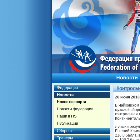
Новости
Федерация
Контроль
Новости
26 июня 2018
Новости спорта
В Чайковском
Новости федерации
мужской сбор
контрольная 
Наши в FIS
Континенталь
Публикации
Лучший резул
Сборные
Евгений Климо
216.8 балла, 
Тренеры
м, 196.2 балл