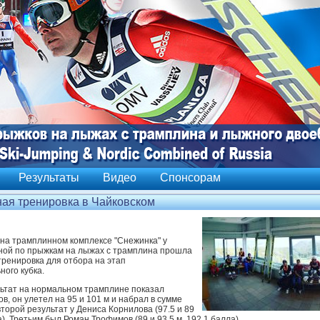
Результаты
Видео
Спонсорам
ная тренировка в Чайковском
 на трамплинном комплексе "Снежинка" у
ной по прыжкам на лыжах с трамплина прошла
тренировка для отбора на этап
ного кубка.
ьтат на нормальном трамплине показал
в, он улетел на 95 и 101 м и набрал в сумме
второй результат у Дениса Корнилова (97.5 и 89
а). Третьим был Роман Трофимов (89 и 93.5 м, 192.1 балла).