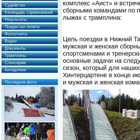
комплекс «Аист» и встреч
Судейство
сборными командами по 
Календарь соревнований
лыжах с трамплина:
Результаты
Пьедестал почета
Фотоотчеты
Цель поездки в Нижний Та
Видео
мужская и женская сборны
Документы
спортсменами и тренерск
Трамплины
основные задачи на след
Спонсорам
сезон, который для наших
Антидопинг
Хинтерцартене в конце и
и мужская и женская ком
Последние фото