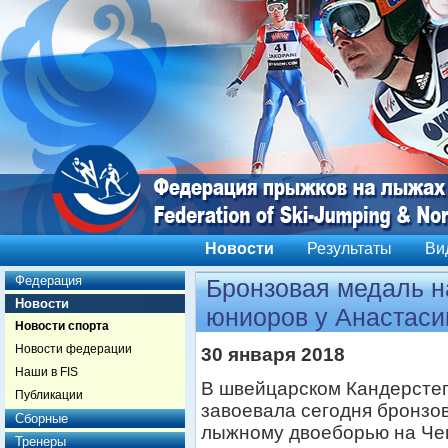
Новости
Результаты
Ви
Федерация
Бронзовая медаль н
Новости
юниоров у Анастаси
Новости спорта
Новости федерации
30 января 2018
Наши в FIS
В швейцарском Кандерстег
Публикации
завоевала сегодня бронзо
Сборные
лыжному двоеборью на Че
Тренеры