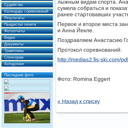
лыжным видам спорта. Анас
Судейство
сумела собраться и показа
Календарь соревнований
ранее стартовавших участ
Результаты
Первое и второе места за
Пьедестал почета
и Анна Йекле.
Фотоотчеты
Видео
Поздравляем Анастасию Го
Документы
Протокол соревнований:
Трамплины
Спонсорам
http://medias2.fis-ski.com
Антидопинг
Последние фото
Фото:
Romina Eggert
« Назад к списку