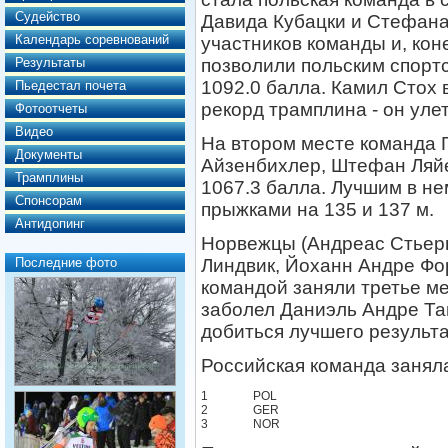
Судейство
Давида Кубацки и Стефана
Календарь соревнований
участников команды и, кон
Результаты
позволили польским спорт
1092.0 балла. Камил Стох
Пьедестал почета
рекорд трамплина - он улет
Фотоотчеты
Видео
На втором месте команда 
Документы
Айзенбихлер, Штефан Ляйе
Трамплины
1067.3 балла. Лучшим в н
Спонсорам
прыжками на 135 и 137 м.
Антидопинг
Норвежцы (Андреас Стьер
Последние фото
Линдвик, Йоханн Андре Фо
командой заняли третье ме
заболел Даниэль Андре Та
добиться лучшего результа
Российская команда заняла
1
POL
2
GER
3
NOR