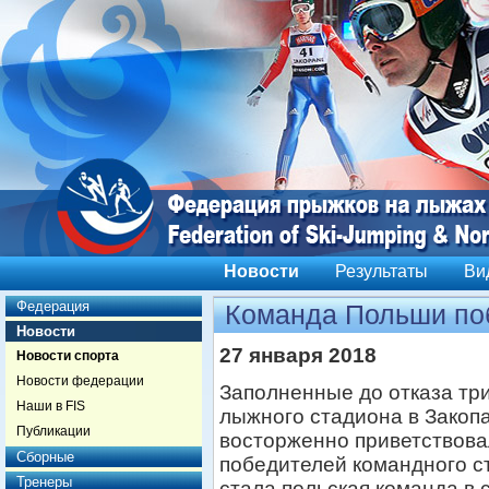
Новости
Результаты
Ви
Федерация
Команда Польши по
Новости
27 января 2018
Новости спорта
Новости федерации
Заполненные до отказа тр
Наши в FIS
лыжного стадиона в Закоп
Публикации
восторженно приветствова
Сборные
победителей командного ст
Тренеры
стала польская команда в 