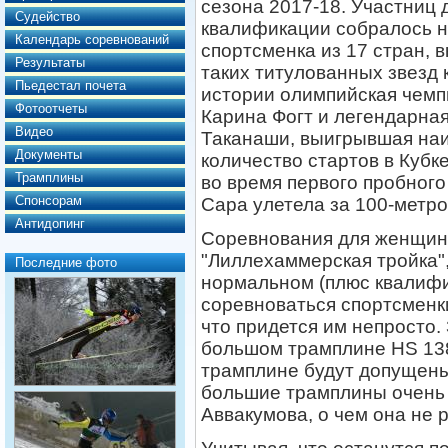
сезона 2017-18. Участниц 
Судейство
квалификации собралось н
Календарь соревнований
спортсменка из 17 стран, 
Результаты
таких титулованных звезд 
Пьедестал почета
истории олимпийская чемп
Фотоотчеты
Карина Фогт и легендарна
Видео
Таканаши, выигрывшая на
Документы
количество стартов в Кубк
Трамплины
во время первого пробног
Спонсорам
Сара улетела за 100-метро
Антидопинг
Соревнования для женщин 
"Лиллехаммерская тройка",
Последние фото
нормальном (плюс квалифи
соревноваться спортсменки
что придется им непросто.
большом трамплине HS 13
трамплине будут допущены 
большие трамплины очень
Аввакумова, о чем она не 