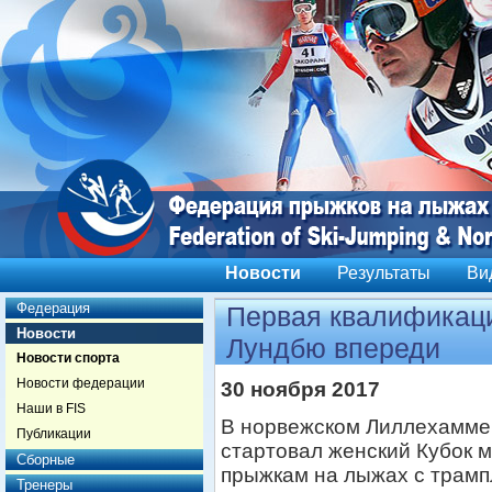
Новости
Результаты
Ви
Федерация
Первая квалификаци
Новости
Лундбю впереди
Новости спорта
Новости федерации
30 ноября 2017
Наши в FIS
В норвежском Лиллехамме
Публикации
стартовал женский Кубок м
Сборные
прыжкам на лыжах с трам
Тренеры