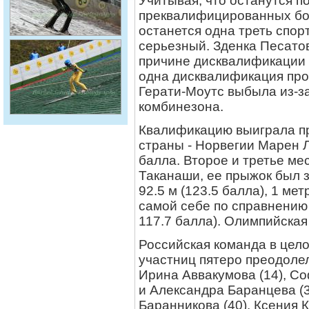
Учитывая, что останутся п
преквалифицированных бол
останется одна треть спорт
серьезный. Зденка Песато
причине дисквалификации
одна дисквалификация про
Герати-Моутс выбыла из-з
комбинезона.
Квалификацию выиграла п
страны - Норвегии Марен Л
балла. Второе и третье ме
Таканаши, ее прыжок был з
92.5 м (123.5 балла), 1 ме
самой себе по справнению 
117.7 балла). Олимпийская
Российская команда в цел
участниц пятеро преодоле
Ирина Аввакумова (14), Со
и Александра Баранцева (3
Баранникова (40). Ксения