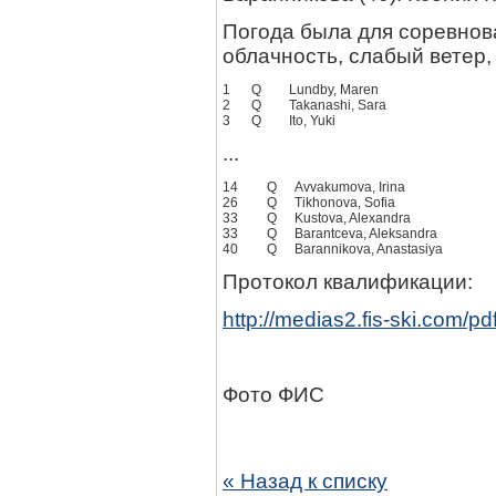
Погода была для соревнов
облачность, слабый ветер,
1
Q
Lundby, Maren
2
Q
Takanashi, Sara
3
Q
Ito, Yuki
...
14
Q
Avvakumova, Irina
26
Q
Tikhonova, Sofia
33
Q
Kustova, Alexandra
33
Q
Barantceva, Aleksandra
40
Q
Barannikova, Anastasiya
Протокол квалификации:
http://medias2.fis-ski.com
Фото ФИС
« Назад к списку