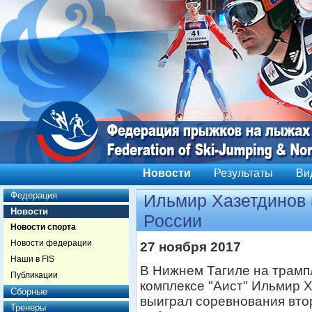
Новости
Результаты
Ви
Федерация
Ильмир Хазетдинов 
Новости
России
Новости спорта
Новости федерации
27 ноября 2017
Наши в FIS
В Нижнем Тагиле на трам
Публикации
комплексе "Аист" Ильмир 
Сборные
выиграл соревнования вто
Тренеры