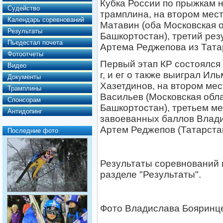
Кубка России по прыжкам 
Судейство
трамплина, на втором мес
Календарь соревнований
Матавин (оба Московская о
Результаты
Башкортостан), третий рез
Пьедестал почета
Артема Реджепова из Тата
Фотоотчеты
Первый этап КР состоялся 
Видео
г, и ег о также выиграл Ил
Документы
Хазетдинов, на втором ме
Трамплины
Васильев (Московская обла
Спонсорам
Башкортостан), третьем м
Антидопинг
завоеванных баллов Влади
Артем Реджепов (Татарста
Последние фото
Результаты соревнований 
разделе "Результаты".
Фото Владислава Бояринц