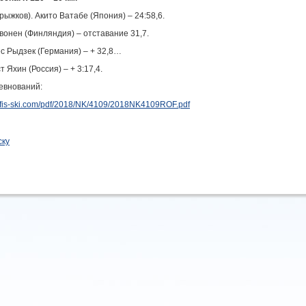
прыжков). Акито Ватабе (Япония) – 24:58,6.
рвонен (Финляндия) – отставание 31,7.
ес Рыдзек (Германия) – + 32,8…
т Яхин (Россия) – + 3:17,4.
евнований:
2.fis-ski.com/pdf/2018/NK/4109/2018NK4109ROF.pdf
ску