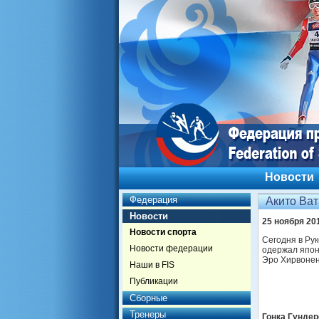
Новости
Федерация
Акито Ват
Новости
25 ноября 20
Новости спорта
Сегодня в Ру
Новости федерации
одержал японе
Эро Хирвонен
Наши в FIS
Публикации
Сборные
Тренеры
Гонка Гундерс