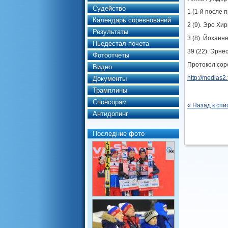
Судейство
1 (1-й после 
Календарь соревнований
2 (9). Эро Хи
Результаты
3 (8). Йоханн
Пьедестал почета
39 (22). Эрнес
Фотоотчеты
Протокол сор
Видео
http://medias
Документы
Трамплины
Спонсорам
« Назад к спи
Антидопинг
Последние фото