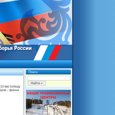
Поиск
10 км) победу
зёров – финна