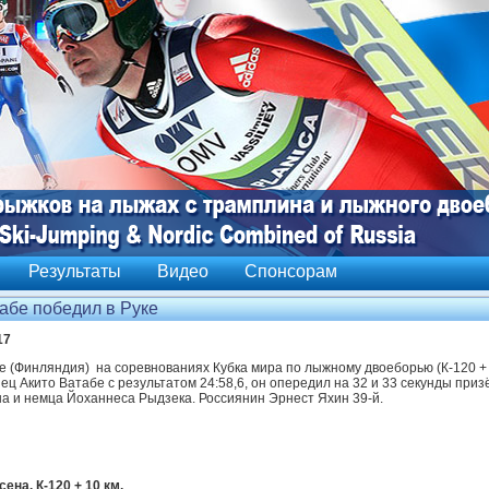
Результаты
Видео
Спонсорам
абе победил в Руке
17
ке (Финляндия) на соревнованиях Кубка мира по лыжному двоеборью (К-120 + 
ц Акито Ватабе с результатом 24:58,6, он опередил на 32 и 33 секунды при
а и немца Йоханнеса Рыдзека. Россиянин Эрнест Яхин 39-й.
ена. К-120 + 10 км.