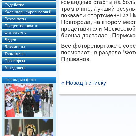
командные старты на бол
Судейство
трамплине. Лучший резуль
Календарь соревнований
показали спортсмены из Н
Результаты
Новгорода, на втором мес
Пьедестал почета
представители Московской
Фотоотчеты
бронза досталась Пермско
Видео
Все фоторепортаже с сор
Документы
посмотреть в разделе "Фот
Трамплины
Пишванов.
Спонсорам
Антидопинг
Последние фото
« Назад к списку