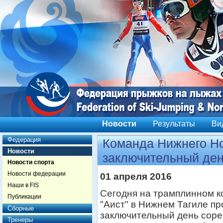
Новости
Результаты
Ви
Федерация
Команда Нижнего Но
Новости
заключительный де
Новости спорта
Новости федерации
01 апреля 2016
Наши в FIS
Сегодня на трамплинном к
Публикации
"Аист" в Нижнем Тагиле п
Сборные
заключительный день соре
Тренеры