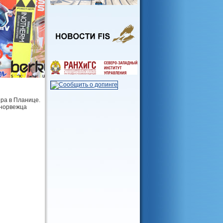
ра в Планице.
 норвежца