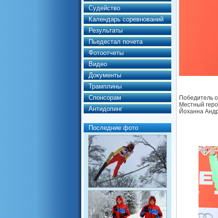
Судейство
Календарь соревнований
Результаты
Пьедестал почета
Фотоотчеты
Видео
Документы
Трамплины
Спонсорам
Победитель о
Местный герой
Антидопинг
Йоханна Андр
Последние фото