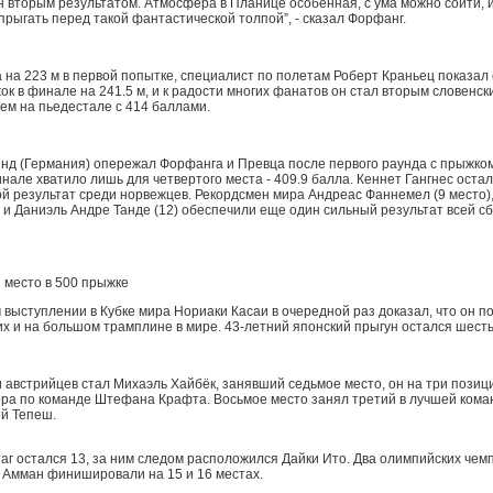
н вторым результатом. Атмосфера в Планице особенная, с ума можно сойти,
прыгать перед такой фантастической толпой”, - сказал Форфанг.
 на 223 м в первой попытке, специалист по полетам Роберт Краньец показал
к в финале на 241.5 м, и к радости многих фанатов он стал вторым словенск
ем на пьедестале с 414 баллами.
нд (Германия) опережал Форфанга и Превца после первого раунда с прыжком 
инале хватило лишь для четвертого места - 409.9 балла. Кеннет Гангнес оста
ой результат среди норвежцев. Рекордсмен мира Андреас Фаннемел (9 место)
) и Даниэль Андре Танде (12) обеспечили еще один сильный результат всей с
6 место в 500 прыжке
 выступлении в Кубке мира Нориаки Касаи в очередной раз доказал, что он 
их и на большом трамплине в мире. 43-летний японский прыгун остался шест
 австрийцев стал Михаэль Хайбёк, занявший седьмое место, он на три позиц
ера по команде Штефана Крафта. Восьмое место занял третий в лучшей кома
ий Тепеш.
аг остался 13, за ним следом расположился Дайки Ито. Два олимпийских чем
 Амман финишировали на 15 и 16 местах.