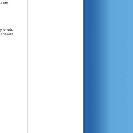
маном
у, чтобы
опережая