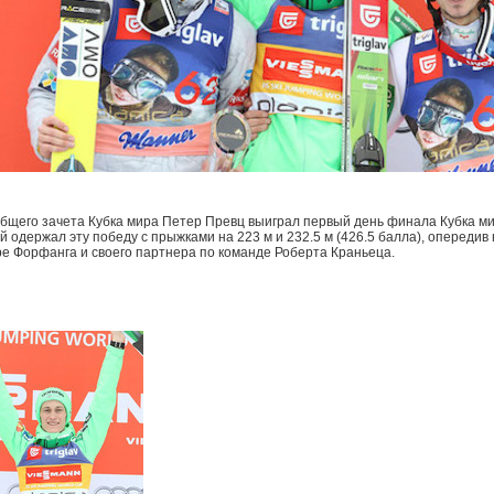
бщего зачета Кубка мира Петер Превц выиграл первый день финала Кубка ми
 одержал эту победу с прыжками на 223 м и 232.5 м (426.5 балла), опередив
е Форфанга и своего партнера по команде Роберта Краньеца.