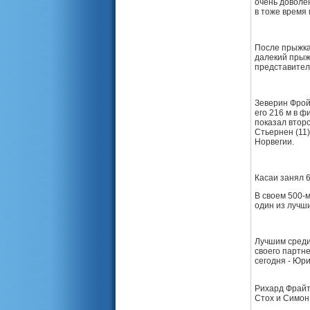
очень доволе
в тоже время 
После прыжка
далекий прыжо
представител
Зеверин Фрой
его 216 м в ф
показал втор
Стьернен (11
Норвегии.
Касаи занял 
В своем 500-м
один из лучш
Лучшим среди
своего партн
сегодня - Юр
Рихард Фрайт
Стох и Симон