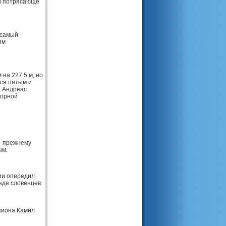
 и потрясающе
 самый
им
на 227.5 м, но
лся пятым и
, Андреас
борной
по-прежнему
ым.
ии опередил
нде словенцев
пиона Камил