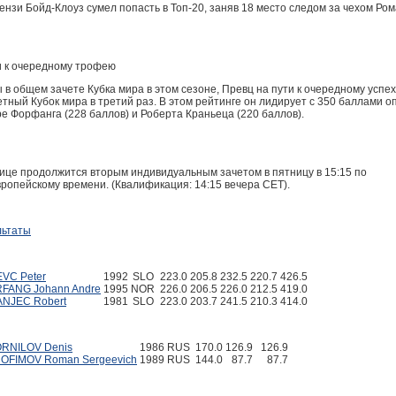
ензи Бойд-Клоуз сумел попасть в Топ-20, заняв 18 место следом за чехом Ро
и к очередному трофею
в общем зачете Кубка мира в этом сезоне, Превц на пути к очередному успех
етный Кубок мира в третий раз. В этом рейтинге он лидирует с 350 баллами 
е Форфанга (228 баллов) и Роберта Краньеца (220 баллов).
ице продолжится вторым индивидуальным зачетом в пятницу в 15:15 по
ропейскому времени. (Квалификация: 14:15 вечера CET).
льтаты
VC Peter
1992
SLO
223.0
205.8
232.5
220.7
426.5
FANG Johann Andre
1995
NOR
226.0
206.5
226.0
212.5
419.0
NJEC Robert
1981
SLO
223.0
203.7
241.5
210.3
414.0
RNILOV Denis
1986
RUS
170.0
126.9
126.9
OFIMOV Roman Sergeevich
1989
RUS
144.0
87.7
87.7