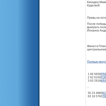
Канадец Макк
Куделкой.
Превц на пут
После победы 
выиграть пол
Йоханна Андр
Финал в План
центральноев
Полные резу
1
66
5658
PRE
2
62
6100
FOR
3
63
2918
KRA
...
50
23
4880
KO
63
18
5760
TR