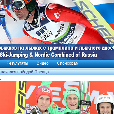
Результаты
Видео
Спонсорам
 начался победой Превца
6