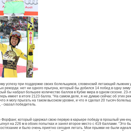
ому успеху при поддержке своих болельщиков, словенский летающий лыжник 
ых рекорда: нет ни одного прыгуна, который бы добился 14 побед в одну зиму
орый бы набрал большее количество баллов в Кубке мира в одном сезоне. 23-
ерь имеет в итоге 2123 балла. “На самом деле, я не думаю сейчас об этих ре
что я могу прыгать на таком высоком уровне, и что я сделал 20 тысяч болель
 - сказал победитель.
 Форфанг, который одержал свою первую в карьере победу в прошлый уик-енд
гнул на 226 м в обоих попытках и занял второе место с 419 баллами. “Это б
состязание и было очень приятно сегодня летать. Мои прыжки не были идеал