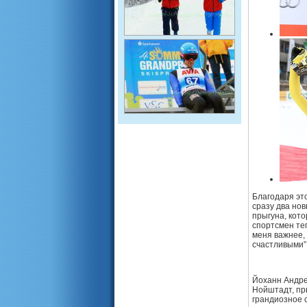
Благодаря эт
сразу два нов
прыгуна, кот
спортсмен теп
меня важнее, 
счастливыми”,
Йоханн Андре
Нойштадт, пры
грандиозное 