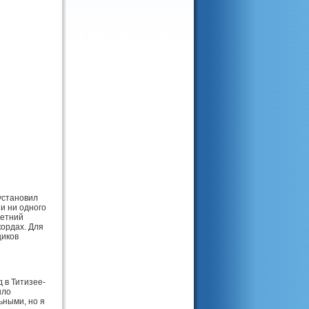
установил
 и ни одного
летний
кордах. Для
щиков
 в Титизее-
ыло
ьными, но я