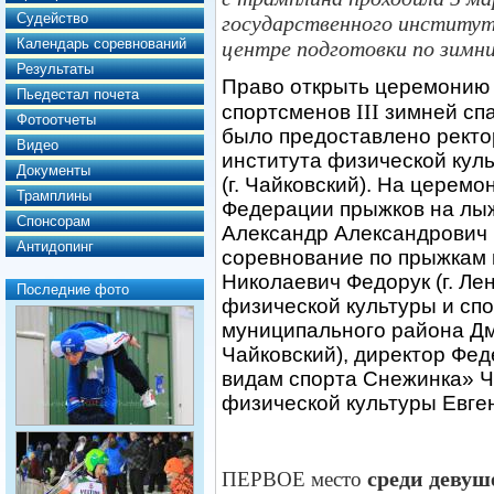
Судейство
государственного институт
Календарь соревнований
центре подготовки по зимн
Результаты
Право открыть церемонию
Пьедестал почета
III
спортсменов
зимней спа
Фотоотчеты
было предоставлено ректо
Видео
института физической кул
Документы
(г. Чайковский). На церем
Трамплины
Федерации прыжков на лыж
Спонсорам
Александр Александрович Б
Антидопинг
соревнование по прыжкам 
Николаевич Федорук (г. Ле
Последние фото
физической культуры и сп
муниципального района Дм
Чайковский), директор Фед
видам спорта Снежинка» Ч
физической культуры Евген
среди девуш
ПЕРВОЕ место