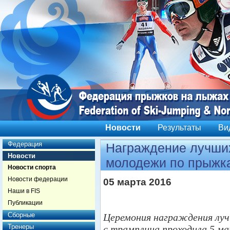
Новости
Результаты
Ви
Федерация
Награждение лучши
Новости
молодежи по прыжк
Новости спорта
Новости федерации
05 марта 2016
Наши в FIS
Публикации
Сборные
Церемония награждения лу
Тренеры
с трамплина проходила 5 ма