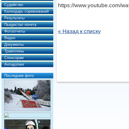
https://www.youtube.com/w
Судейство
Календарь соревнований
Результаты
Пьедестал почета
« Назад к списку
Фотоотчеты
Видео
Документы
Трамплины
Спонсорам
Антидопинг
Последние фото