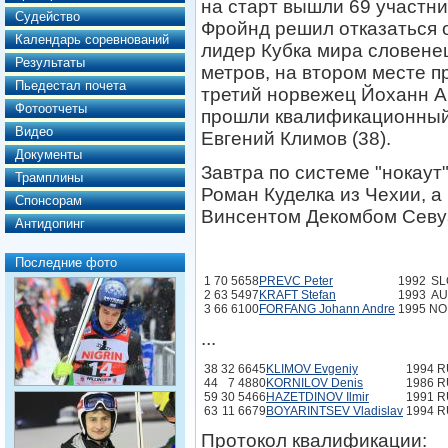
на старт вышли 69 участн
Судейство
Фройнд решил отказаться о
Календарь соревнований
лидер Кубка мира словене
Результаты
метров, на втором месте 
Пьедестал почета
третий норвежец Йоханн А
Фотоотчеты
прошли квалификационный о
Видео
Евгений Климов (38).
Документы
Завтра по системе "нокаут
Трамплины
Роман Куделка из Чехии, а
Спонсорам
Винсентом Декомбом Севу
Антидопинг
Последние фото
1
70
5658
PREVC Peter
1992
S
2
63
5497
KRAFT Stefan
1993
A
3
66
6100
FORFANG Johann Andre
1995
N
...
38
32
6645
KLIMOV Evgeniy
1994
R
44
7
4880
KORNILOV Denis
1986
R
59
30
5466
HAZETDINOV Ilmir
1991
R
63
11
6679
BOYARINTSEV Vladislav
1994
R
Протокол квалификации: