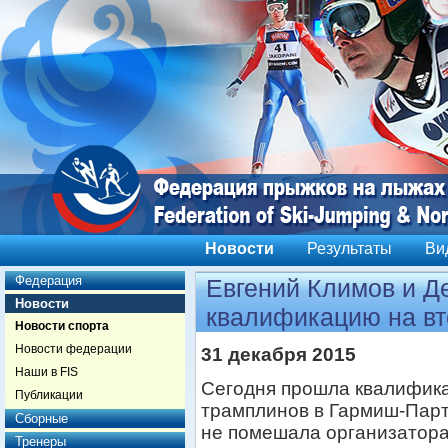
Новости
Результаты
Ви
Федерация
Евгений Климов и Д
Новости
квалификацию на вт
Новости спорта
Новости федерации
31 декабря 2015
Наши в FIS
Сегодня прошла квалифика
Публикации
трамплинов в Гармиш-Парт
Сборные
не помешала организатора
Тренеры