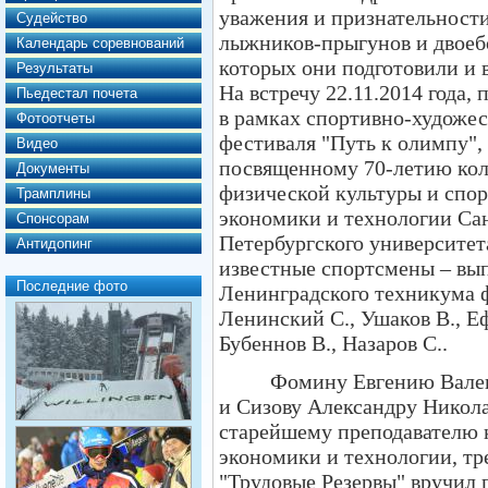
уважения и признательности
Судейство
лыжников-прыгунов и двоеб
Календарь соревнований
которых они подготовили и 
Результаты
На встречу 22.11.2014 года,
Пьедестал почета
в рамках спортивно-художес
Фотоотчеты
фестиваля "Путь к олимпу",
Видео
посвященному 70-летию ко
Документы
физической культуры и спор
Трамплины
экономики и технологии Са
Спонсорам
Петербургского университет
Антидопинг
известные спортсмены – вы
Последние фото
Ленинградского техникума ф
Ленинский С., Ушаков В., Е
Бубеннов В., Назаров С..
Фомину Евгению Вале
и Сизову Александру Никола
старейшему преподавателю к
экономики и технологии, т
"Трудовые Резервы" вручил 