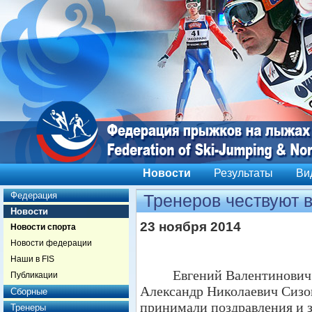
Новости
Результаты
Ви
Федерация
Тренеров чествуют 
Новости
23 ноября 2014
Новости спорта
Новости федерации
Наши в FIS
Евгений Валентинови
Публикации
Александр Николаевич Сиз
Сборные
принимали поздравления и 
Тренеры