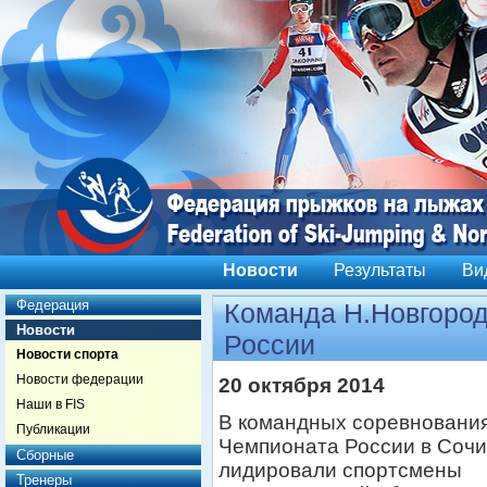
Новости
Результаты
Ви
Федерация
Команда Н.Новгород
Новости
России
Новости спорта
Новости федерации
20 октября 2014
Наши в FIS
В командных соревновани
Публикации
Чемпионата России в Сочи
Сборные
лидировали спортсмены
Тренеры