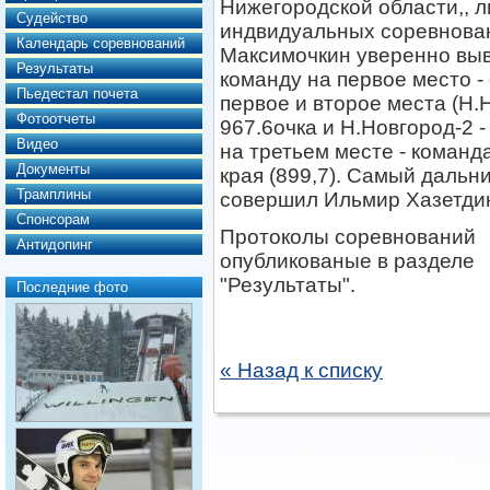
Нижегородской области,, 
Судейство
индвидуальных соревнова
Календарь соревнований
Максимочкин уверенно вы
Результаты
команду на первое место -
Пьедестал почета
первое и второе места (Н.Н
Фотоотчеты
967.6очка и Н.Новгород-2 - 
Видео
на третьем месте - команд
Документы
края (899,7). Самый дальн
Трамплины
совершил Ильмир Хазетдин
Спонсорам
Протоколы соревнований
Антидопинг
опубликованые в разделе
"Результаты".
Последние фото
« Назад к списку