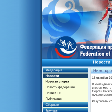
Новости
Федерация
Нижегород
Новости
18 октября 2
Новости спорта
В командных 
Новости федерации
втором месте
Сергей Пыжов 
Наши в FIS
лучшее место
Публикации
Результаты с
Сборные
Тренеры