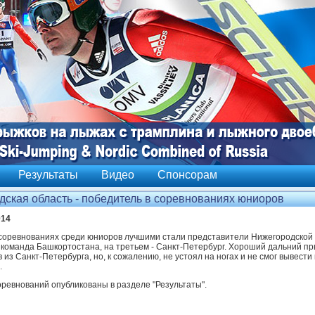
Результаты
Видео
Спонсорам
ская область - победитель в соревнованиях юниоров
014
соревнованиях среди юниоров лучшими стали представители Нижегородской 
 команда Башкортостана, на третьем - Санкт-Петербург. Хороший дальний п
из Санкт-Петербурга, но, к сожалению, не устоял на ногах и не смог вывести
.
оревнований опубликованы в разделе "Результаты".