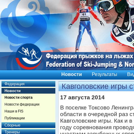
Новости
Результаты
Ви
Федерация
Кавголовские игры 
Новости
17 августа 2014
Новости спорта
Новости федерации
В поселке Токсово Ленинг
Наши в FIS
области в очередной раз 
Публикации
Кавголовские игры. Как и 
Сборные
году соревнования проводя
Тренеры
участием зарубежных спор