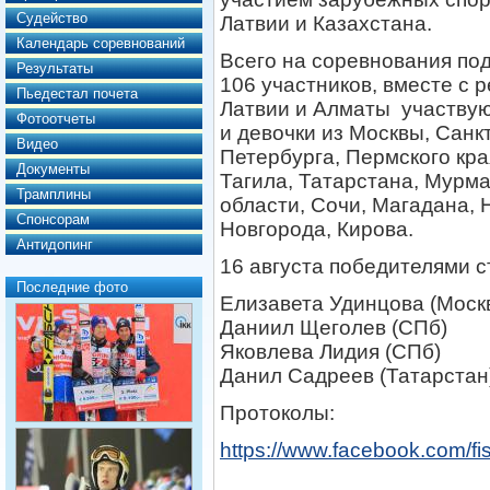
Судейство
Латвии и Казахстана.
Календарь соревнований
Всего на соревнования по
Результаты
106 участников, вместе с 
Пьедестал почета
Латвии и Алматы участвую
Фотоотчеты
и девочки из Москвы, Санкт
Видео
Петербурга, Пермского кра
Документы
Тагила, Татарстана, Мурм
Трамплины
области, Сочи, Магадана, 
Спонсорам
Новгорода, Кирова.
Антидопинг
16 августа победителями с
Последние фото
Елизавета Удинцова (Моск
Даниил Щеголев (СПб)
Яковлева Лидия (СПб)
Данил Садреев (Татарстан
Протоколы:
https://www.facebook.com/fi