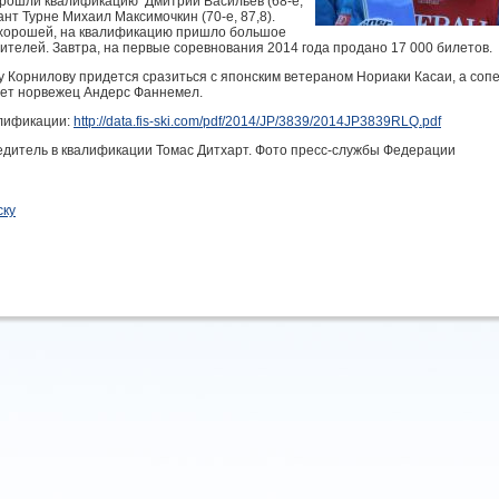
е прошли квалификацию Дмитрий Васильев (68-е,
ант Турне Михаил Максимочкин (70-е, 87,8).
хорошей, на квалификацию пришло большое
ителей. Завтра, на первые соревнования 2014 года продано 17 000 билетов.
у Корнилову придется сразиться с японским ветераном Нориаки Касаи, а соп
ет норвежец Андерс Фаннемел.
лификации:
http://data.fis-ski.com/pdf/2014/JP/3839/2014JP3839RLQ.pdf
едитель в квалификации Томас Дитхарт. Фото пресс-службы Федерации
ску