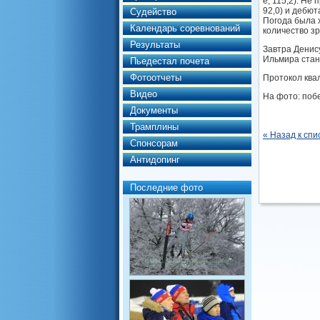
е, 115,2). Н
92,0) и дебют
Судейство
Погода была 
Календарь соревнований
количество зр
Результаты
Завтра Денис
Ильмира стан
Пьедестал почета
Фотоотчеты
Протокол ква
Видео
На фото: поб
Документы
Трамплины
« Назад к спи
Спонсорам
Антидопинг
Последние фото