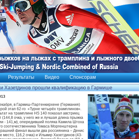
Результаты
Видео
Спонсорам
 и Хазетдинов прошли квалификацию в Гармише
013
декабря, в Гармиш-Партенкирхене (Германия)
орой этап 62-го «Турне четырёх трамплинов».
ьтат на трамплине HS 140 показал австриец
 (144,8 очка, у него же и лучшая длина прыжка
ии - 141,м), опередивший поляка Камила Штоха
оего соотечественника Томаса Моргенштерна
автрашний финал вышли два россиянина – Денис
е место, 116,2 очка) и Ильмир Хазетдинов (43-