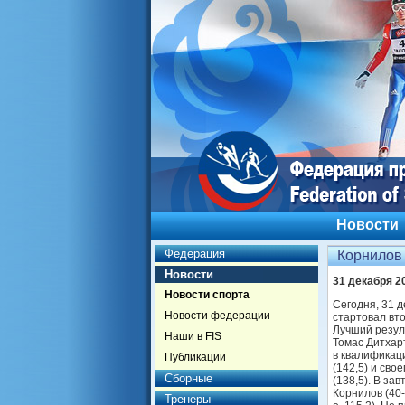
Новости
Федерация
Корнилов
Новости
31 декабря 2
Новости спорта
Сегодня, 31 
Новости федерации
стартовал вт
Лучший резул
Наши в FIS
Томас Дитхарт
в квалификац
Публикации
(142,5) и св
Сборные
(138,5). В з
Корнилов (40-
Тренеры