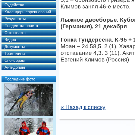
Судейство
Климов занял 46-е место.
Календарь соревнований
Результаты
Лыжное двоеборье. Кубок
(Германия), 21 декабря
Пьедестал почета
Фотоотчеты
Гонка Гундерсена. К-95 + 
Видео
Моан – 24.58,5. 2 (1). Хав
Документы
отставание 4,3. 3 (11). Аки
Трамплины
Евгений Климов (Россия) – 
Спонсорам
Антидопинг
Последние фото
« Назад к списку