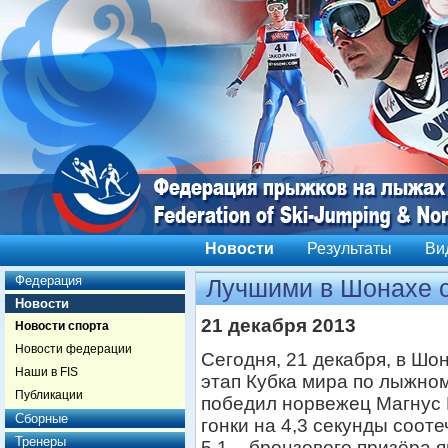
Новости
Результаты
Ви
Федерация
Лучшими в Шонахе 
Новости
21 декабря 2013
Новости спорта
Новости федерации
Сегодня, 21 декабря, в Шо
Наши в FIS
этап Кубка мира по лыжном
Публикации
победил норвежец Магнус
Сборные
гонки на 4,3 секунды соот
Тренеры
5,1 – бронзового призёра 