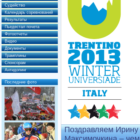
Судейство
Календарь соревнований
Результаты
Пьедестал почета
Фотоотчеты
Видео
Документы
Трамплины
Спонсорам
Антидопинг
Последние фото
Поздравляем Ирину
Максимочкина – че