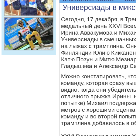
Универсиады в микс
Сегодня, 17 декабря, в Тр
медальный день XXVI Все
Ирина Аввакумова и Миха
Универсиады в смешанных
на лыжах с трамплина. Он
Финляндии Юлию Кикканен 
Катю Позун и Митю Мезнара
Гладышева и Александр Са
Можно констатировать, чт
команду, которая сразу вы
видно, когда они убедител
отличного прыжка Ирины н
попытке) Михаил поддержа
метров с хорошими оценкам
команду и во второй попытк
трамплина добавилось в о