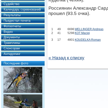
Судейство
Россиянин Александр Сард
Календарь соревнований
прошел (93.5 очка).
Результаты
Пьедестал почета
Фотоотчеты
1
49
6696
WELLINGER Andreas
Видео
2
41
5298
KOT Maciej
Документы
3
17
4801
KOUDELKA Roman
Трамплины
Спонсорам
Антидопинг
« Назад к списку
Последние фото