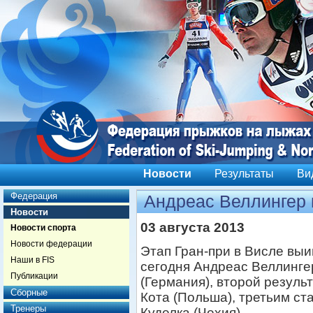
Новости
Результаты
Ви
Федерация
Андреас Веллингер 
Новости
03 августа 2013
Новости спорта
Новости федерации
Этап Гран-при в Висле выи
Наши в FIS
сегодня Андреас Веллинге
Публикации
(Германия), второй резуль
Сборные
Кота (Польша), третьим ст
Тренеры
Куделка (Чехия).