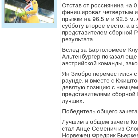
Отстав от россиянина на 0
финишировал четвертым и 
прыжки на 96.5 м и 92.5 м
субботу второе место, а в 
представителем сборной Р
результата.
Вслед за Бартоломеем Клу
Альтенбургер показал еще
австрийской команды, зако
Ян Зиобро переместился с
раунде, и вместе с Кжишт
девятую позицию с немцем
представителями сборной 
лучших.
Победитель общего зачет
Лучшим в общем зачете Ко
стал Анце Семенич из Сло
Норвежец Фредрик Бьеркеен