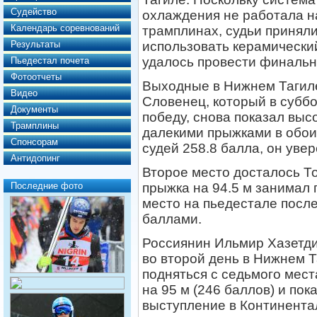
Судейство
охлаждения не работала н
Календарь соревнований
трамплинах, судьи принял
Результаты
использовать керамический
удалось провести финальн
Пьедестал почета
Фотоотчеты
Выходные в Нижнем Тагиле
Видео
Словенец, который в субб
Документы
победу, снова показал выс
Трамплины
далекими прыжками в обоих
Спонсорам
судей 258.8 балла, он уве
Антидопинг
Второе место досталось То
Последние фото
прыжка на 94.5 м занимал 
место на пьедестале после
баллами.
Россиянин Ильмир Хазетди
во второй день в Нижнем 
подняться с седьмого мест
на 95 м (246 баллов) и пок
выступление в Континента