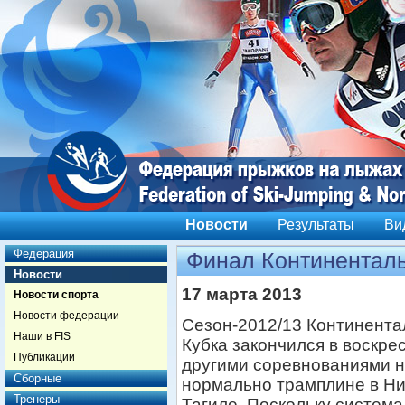
Новости
Результаты
Ви
Федерация
Финал Континенталь
Новости
17 марта 2013
Новости спорта
Новости федерации
Сезон-2012/13 Континента
Наши в FIS
Кубка закончился в воскре
Публикации
другими соревнованиями 
Сборные
нормально трамплине в Н
Тренеры
Тагиле. Поскольку система