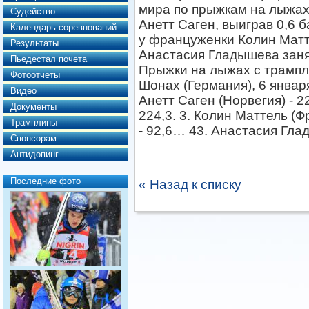
мира по прыжкам на лыжах
Судейство
Анетт Саген, выиграв 0,6 б
Календарь соревнований
у француженки Колин Матт
Результаты
Анастасия Гладышева занял
Пьедестал почета
Прыжки на лыжах с трампли
Фотоотчеты
Шонах (Германия), 6 январ
Видео
Анетт Саген (Норвегия) - 2
Документы
224,3. 3. Колин Маттель (
Трамплины
- 92,6… 43. Анастасия Глад
Спонсорам
Антидопинг
Последние фото
« Назад к списку