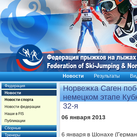
Новости
Результаты
Ви
Федерация
Норвежка Саген поб
Новости
немецком этапе Куб
Новости спорта
32-я
Новости федерации
Наши в FIS
06 января 2013
Публикации
Сборные
6 января в Шонахе (Герман
Тренеры