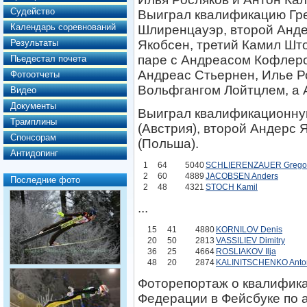
Судейство
Выиграл квалификацию Гр
Календарь соревнований
Шлиренцауэр, второй Анд
Результаты
Якобсен, третий Камил Што
паре с Андреасом Кофлеро
Пьедестал почета
Андреас Стьернен, Илье Р
Фотоотчеты
Вольфгангом Лойтцлем, а 
Видео
Документы
Выиграл квалификационну
Трамплины
(Австрия), второй Андерс 
Спонсорам
(Польша).
Антидопинг
1
64
5040
SCHLIERENZAUER Grego
2
60
4889
JACOBSEN Anders
Последние фото
2
48
4321
STOCH Kamil
...
15
41
4880
KORNILOV Denis
20
50
2813
VASSILIEV Dimitry
36
25
4664
ROSLIAKOV Ilja
48
20
2874
KALINITSCHENKO Anto
Фоторепортаж о квалифика
Федерации в Фейсбуке по 