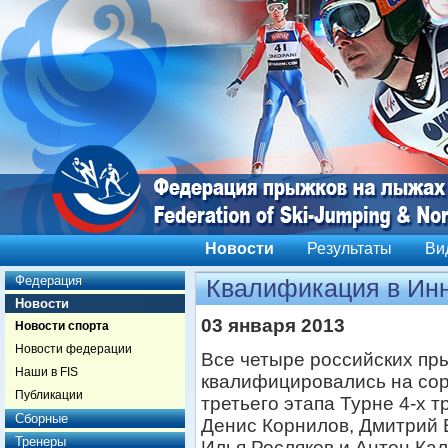
Новости
Результаты
Ви
Федерация
Квалификация в Ин
Новости
03 января 2013
Новости спорта
Новости федерации
Все четыре российских пр
Наши в FIS
квалифицировались на со
Публикации
третьего этапа Турне 4-х 
Сборные
Денис Корнилов, Дмитрий 
Тренеры
Илья Росляков и Антон Ка