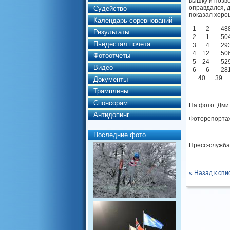
вышку и позв
оправдался, 
Судейство
показал хоро
Календарь соревнований
1
2
48
Результаты
2
1
50
Пьедестал почета
3
4
29
4
12
50
Фотоотчеты
5
24
52
Видео
6
6
28
40
39
Документы
Трамплины
Спонсорам
На фото: Дми
Антидопинг
Фоторепортаж
Последние фото
Пресс-служб
« Назад к спи