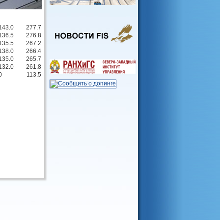
143.0
277.7
136.5
276.8
135.5
267.2
138.0
266.4
135.0
265.7
132.0
261.8
0
113.5