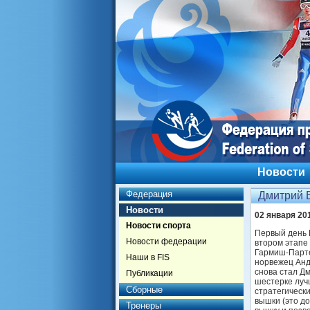
Новости
Федерация
Дмитрий В
Новости
02 января 20
Новости спорта
Первый день 
Новости федерации
втором этапе
Гармиш-Парте
Наши в FIS
норвежец Анд
снова стал Д
Публикации
шестерке луч
Сборные
стратегическ
вышки (это д
Тренеры