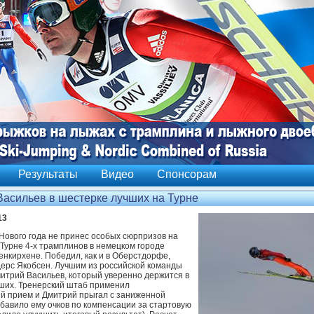
Результаты
Видео
Спонсорам
асильев в шестерке лучших на Турне
13
Нового года не принес особых сюрпризов на
 Турне 4-х трамплинов в немецком городе
нкирхене. Победил, как и в Оберстдорфе,
ерс Якобсен. Лучшим из российской команды
митрий Васильев, который уверенно держится в
ших. Тренерский штаб применил
ий прием и Дмитрий прыгал с заниженной
обавило ему очков по компенсации за стартовую