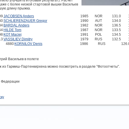
олило улучшить итоговый результат). Расчет
даже с более низкой стартовой вышки Васильев
шую длину прыжка.
89
JACOBSEN Anders
1985
NOR
131.0
40
SCHLIERENZAUER Gregor
1990
AUT
134.0
34
BARDAL Anders
1982
NOR
136.5
64
HILDE Tom
1987
NOR
133.5
98
KOT Maciej
1991
POL
134.5
13
VASSILIEV Dimitry
1979
RUS
132.5
4880
KORNILOV Denis
1986
RUS
126.
трий Васильев в полете
 из Гармиш-Партенкирхена можно посмотреть в разделе "Фотоотчеты".
а Федерации
ску