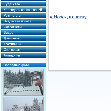
Судейство
Календарь соревнований
Результаты
« Назад к списку
Пьедестал почета
Фотоотчеты
Видео
Документы
Трамплины
Спонсорам
Антидопинг
Последние фото