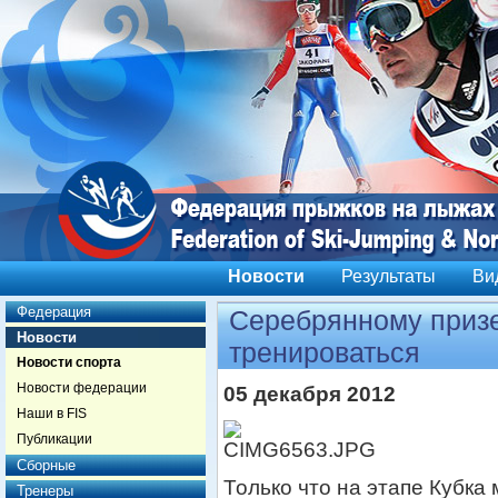
Новости
Результаты
Ви
Федерация
Серебрянному призе
Новости
тренироваться
Новости спорта
Новости федерации
05 декабря 2012
Наши в FIS
Публикации
Сборные
Только что на этапе Кубка
Тренеры