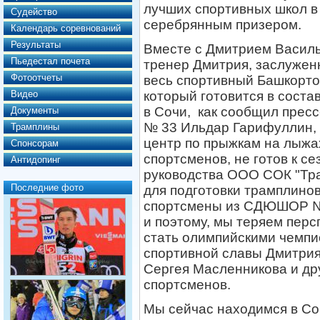
лучших спортивных школ в
Судейство
серебрянным призером.
Календарь соревнований
Результаты
Вместе с Дмитрием Василь
Пьедестал почета
тренер Дмитрия, заслужен
Фотоотчеты
весь спортивный Башкорто
Видео
который готовится в соста
в Сочи, как сообщил пре
Документы
№ 33 Ильдар Гарифуллин, 
Трамплины
центр по прыжкам на лыжах
Спонсорам
спортсменов, не готов к с
Антидопинг
руководства ООО СОК "Тра
Последние фото
для подготовки трамплинов
спортсмены из СДЮШОР №3
и поэтому, мы теряем перс
стать олимпийскими чемпи
спортивной славы Дмитрия
Сергея Масленникова и др
спортсменов.
Мы сейчас находимся в Со