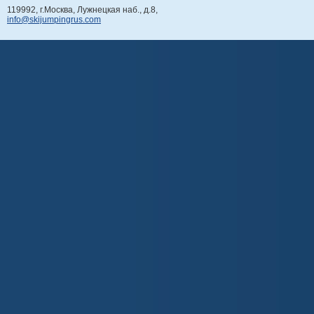
119992, г.Москва, Лужнецкая наб., д.8,
info@skijumpingrus.com